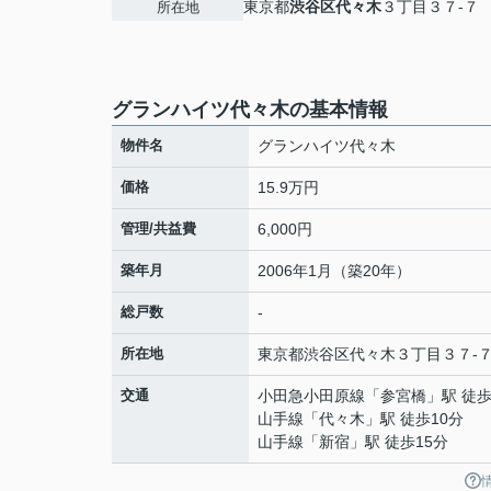
東京都
渋谷区
代々木
３丁目３７-７
所在地
グランハイツ代々木の基本情報
物件名
グランハイツ代々木
価格
15.9万円
管理/共益費
6,000円
築年月
2006年1月（築20年）
総戸数
-
所在地
東京都
渋谷区
代々木
３丁目３７-
交通
小田急小田原線
「
参宮橋
」駅 徒歩
山手線
「
代々木
」駅 徒歩10分
山手線
「
新宿
」駅 徒歩15分