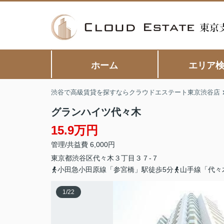
ホーム
エリア
渋谷で高級賃貸を探すならクラウドエステート東京渋谷店
グランハイツ代々木
15.9万円
管理/共益費 6,000円
東京都
渋谷区
代々木
３丁目３７-７
小田急小田原線「参宮橋」駅徒歩5分
山手線「代々
1
/
22