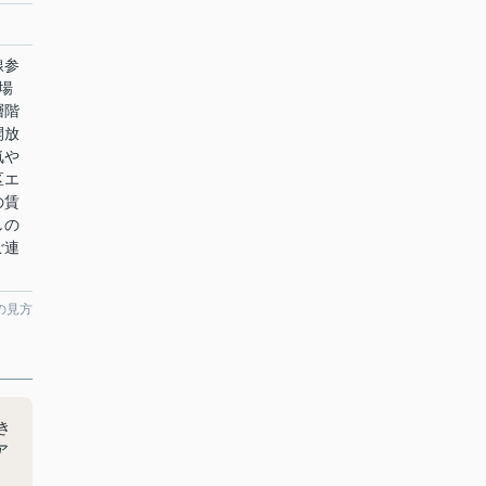
線参
場
層階
開放
気や
区エ
の賃
しの
ご連
の見方
き
ア