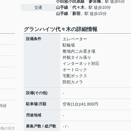
小田急小田原線
「
参宮橋
」駅 徒歩5分
山手線
「
代々木
」駅 徒歩10分
交通
山手線
「
新宿
」駅 徒歩15分
グランハイツ代々木の詳細情報
設備条件
エレベーター
駐輪場
敷地内ごみ置き場
外観タイル張り
インターネット対応
オートロック
宅配ボックス
防犯カメラ
設備(その他)
-
７
駐車場/月額
空有(1台)/41,800円
5分
用途地域
-
募集戸数 / 総戸数
- / -
情報の見方