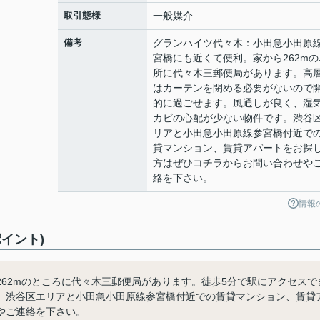
取引態様
一般媒介
備考
グランハイツ代々木：小田急小田原
宮橋にも近くて便利。家から262mの
所に代々木三郵便局があります。高
はカーテンを閉める必要がないので
的に過ごせます。風通しが良く、湿
カビの心配が少ない物件です。渋谷
リアと小田急小田原線参宮橋付近で
貸マンション、賃貸アパートをお探
方はぜひコチラからお問い合わせや
絡を下さい。
情報
イント)
62mのところに代々木三郵便局があります。徒歩5分で駅にアクセスで
。渋谷区エリアと小田急小田原線参宮橋付近での賃貸マンション、賃貸
やご連絡を下さい。