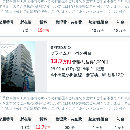
介手数料無料★東京都内のすべてのお部屋をご紹介できます★ご来店不要でZOOM
できますのでご来店のお時間が難しい際にはぜひお気軽にご利用くださいませ。ま
】写真は同物件の別部屋の場合もございます。ご了承くださいませ。【※2】仲介
部屋番号
所在階
賃料
管理費・共益費
敷金/保証金
礼金
19
-
7階
-
19万円
19万円
万円
マンション
渋谷区
初台
プライムアーバン初台
13.7
万円
管理/共益費8,000円
29.02㎡ (1R) /築19年 /11階建
小田急小田原線
「
参宮橋
」駅 徒歩12分
介手数料無料★東京都内のすべてのお部屋をご紹介できます★ご来店不要でZOOM
できますのでご来店のお時間が難しい際にはぜひお気軽にご利用くださいませ。ま
】写真は同物件の別部屋の場合もございます。ご了承くださいませ。【※2】仲介
部屋番号
所在階
賃料
管理費・共益費
敷金/保証金
礼金
13.7
-
10階
8,000円
1ヶ月
1ヶ月
万円