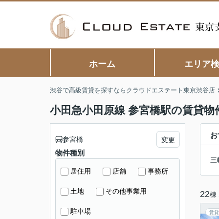
ホーム
エリア
渋谷で高級賃貸を探すならクラウドエステート東京渋谷店
小田急小田原線 参宮橋駅の賃貸物
お
参宮橋
変更
物件種別
三
居住用
店舗
事務所
土地
その他事業用
22
棟
駐車場
賃貸