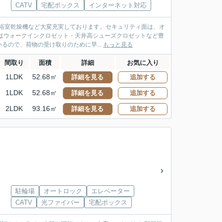
CATV
宅配ボックス
インターネット対応
・浴室乾燥機など大変充実しております。セキュリティ面は、オ
はウォークインクロゼット・天井高シューズクロゼットなど豊
ので、荷物の受け取りのために早...
もっと見る
間取り
面積
詳細
お気に入り
1LDK
52.68㎡
詳細を見る
追加する
1LDK
52.68㎡
詳細を見る
追加する
2LDK
93.16㎡
詳細を見る
追加する
駐輪場
オートロック
エレベーター
CATV
光ファイバー
宅配ボックス