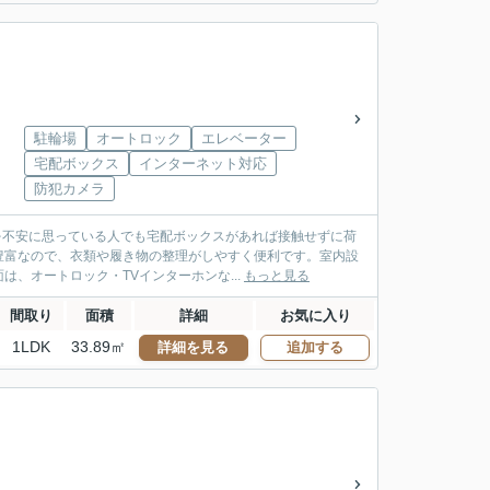
駐輪場
オートロック
エレベーター
宅配ボックス
インターネット対応
防犯カメラ
りを不安に思っている人でも宅配ボックスがあれば接触せずに荷
豊富なので、衣類や履き物の整理がしやすく便利です。室内設
、オートロック・TVインターホンな...
もっと見る
間取り
面積
詳細
お気に入り
1LDK
33.89㎡
詳細を見る
追加する