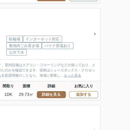
駐輪場
インターネット対応
敷地内ごみ置き場
バイク置場あり
公共下水
です。室内設備はエアコン・フローリングなどが揃っており、と
来たのかを確認できます。収納はシューズボックス・クロゼッ
賃貸情報のことなら、地域に密着し...
もっと見る
間取り
面積
詳細
お気に入り
1DK
29.73㎡
詳細を見る
追加する