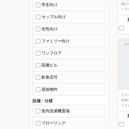
間が
学生向け
ーズ
カップル向け
女性向け
ファミリー向け
賃貸
ワンフロア
高層ビル
飲食店可
居抜物件
ステ
所独
設備・仕様
クス
室内洗濯機置場
フローリング