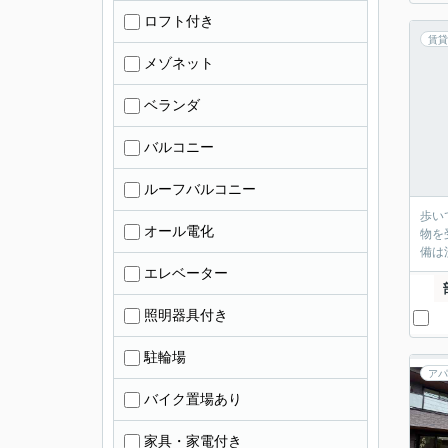
ロフト付き
賃貸
メゾネット
ベランダ
バルコニー
ルーフバルコニー
歩い
オール電化
物を
備は
エレベーター
照明器具付き
駐輪場
アパ
バイク置場あり
家具・家電付き