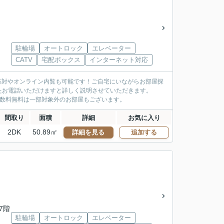
駐輪場
オートロック
エレベーター
CATV
宅配ボックス
インターネット対応
応対やオンライン内覧も可能です！ご自宅にいながらお部屋探
たお電話いただけますと詳しく説明させていただきます。
手数料無料は一部対象外のお部屋もございます。
間取り
面積
詳細
お気に入り
2DK
50.89㎡
詳細を見る
追加する
/7階
駐輪場
オートロック
エレベーター