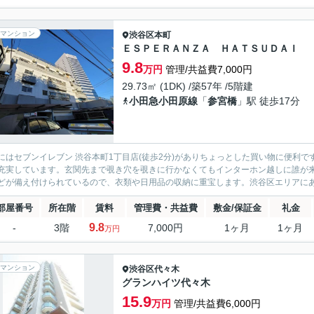
マンション
渋谷区
本町
ＥＳＰＥＲＡＮＺＡ ＨＡＴＳＵＤＡＩ
9.8
万円
管理/共益費7,000円
29.73㎡ (1DK) /築57年 /5階建
小田急小田原線
「
参宮橋
」駅 徒歩17分
にはセブンイレブン 渋谷本町1丁目店(徒歩2分)がありちょっとした買い物に便利
充実しています。玄関先まで覗き穴を覗きに行かなくてもインターホン越しに誰が
どが備え付けられているので、衣類や日用品の収納に重宝します。渋谷区エリアにある
部屋番号
所在階
賃料
管理費・共益費
敷金/保証金
礼金
9.8
-
3階
7,000円
1ヶ月
1ヶ月
万円
マンション
渋谷区
代々木
グランハイツ代々木
15.9
万円
管理/共益費6,000円