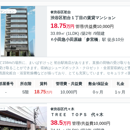
マンション
渋谷区
初台
渋谷区初台１丁目の賃貸マンション
18.75
万円
管理/共益費10,000円
33.89㎡ (1LDK) /築2年 /9階建
小田急小田原線
「
参宮橋
」駅 徒歩10分
て158mの場所に、まいばすけっと 初台駅南店があります。直接の荷物の受け取
受け取ることができます。収納はシューズボックス・クロゼット・全居室収納など
洗面化粧台・浴室乾燥機などが揃っており、とても充実しています。セキュリティ面は
部屋番号
所在階
賃料
管理費・共益費
敷金/保証金
礼金
18.75
-
5階
10,000円
0ヶ月
1ヶ月
万円
ート
渋谷区
代々木
ＴＲＥＥ ＴＯＰＳ 代々木
38.5
万円
管理/共益費10,000円