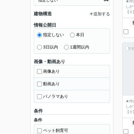
★仲
しが
【※
建物構造
追加する
情報公開日
指定しない
本日
3日以内
1週間以内
賃貸
画像・動画あり
画像あり
動画あり
パノラマあり
★仲
しが
条件
【※
条件
ペット飼育可