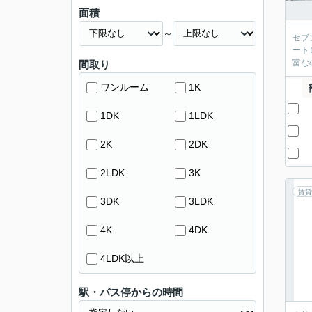
面積
～
セブ
ート
富な
間取り
ワンルーム
1K
1DK
1LDK
2K
2DK
2LDK
3K
賃貸
3DK
3LDK
4K
4DK
4LDK以上
駅・バス停からの時間