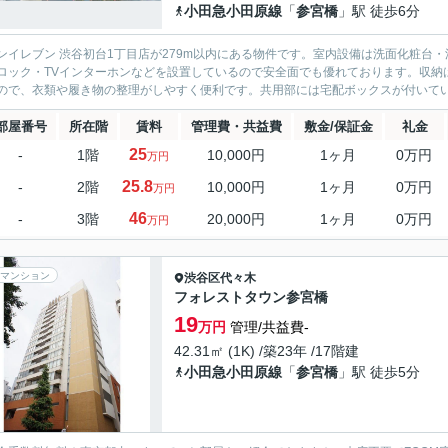
小田急小田原線
「
参宮橋
」駅 徒歩6分
ンイレブン 渋谷初台1丁目店が279m以内にある物件です。室内設備は洗面化粧台
ロック・TVインターホンなどを設置しているので安全面でも優れております。収納
ので、衣類や履き物の整理がしやすく便利です。共用部には宅配ボックスが付いている
部屋番号
所在階
賃料
管理費・共益費
敷金/保証金
礼金
25
-
1階
10,000円
1ヶ月
0万円
万円
25.8
-
2階
10,000円
1ヶ月
0万円
万円
46
-
3階
20,000円
1ヶ月
0万円
万円
マンション
渋谷区
代々木
フォレストタウン参宮橋
19
万円
管理/共益費-
42.31㎡ (1K) /築23年 /17階建
小田急小田原線
「
参宮橋
」駅 徒歩5分