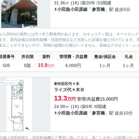
31.36㎡ (1K) /築20年 /15階建
小田急小田原線
「
参宮橋
」駅 徒歩5分
から262mの場所には代々木三郵便局があります。セキュリティ面は、オートロッ
ます。室内設備は浴室乾燥機・洗面所独立など充実した設備を備え付けています。
取ることができないので、荷物の盗難の心配がいりません。収納はクロゼット・シュー
部屋番号
所在階
賃料
管理費・共益費
敷金/保証金
礼金
15.9
505
5階
6,000円
1ヶ月
1ヶ月
万円
マンション
渋谷区
代々木
ライズ代々木Ⅲ
13.3
万円
管理/共益費15,000円
24.98㎡ (1K) /築6年 /6階建
小田急小田原線
「
参宮橋
」駅 徒歩10分
設備は洗面所独立・浴室乾燥機など豊富に揃っており、過ごしやすいお部屋になっ