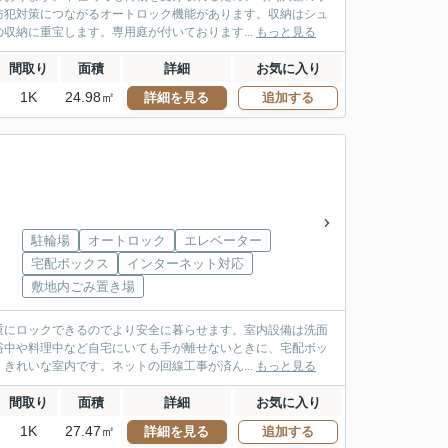
防犯対策につながるオートロック機能があります。収納はシュ
収納に重宝します。専用庭が付いております...
もっと見る
間取り
面積
詳細
お気に入り
1K
24.98㎡
詳細を見る
追加する
駐輪場
オートロック
エレベーター
宅配ボックス
インターネット対応
敷地内ごみ置き場
重にロックできるのでより安全に暮らせます。室内設備は洗面
浴中や料理中など自宅にいても手が離せないときに、宅配ボッ
きれいな室内です。ネットの回線工事が済ん...
もっと見る
間取り
面積
詳細
お気に入り
1K
27.47㎡
詳細を見る
追加する