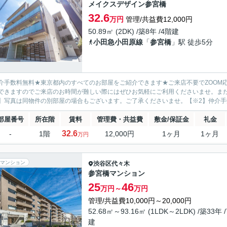
メイクスデザイン参宮橋
32.6
万円
管理/共益費12,000円
50.89㎡ (2DK) /築8年 /4階建
小田急小田原線
「
参宮橋
」駅 徒歩5分
介手数料無料★東京都内のすべてのお部屋をご紹介できます★ご来店不要でZOOM
できますのでご来店のお時間が難しい際にはぜひお気軽にご利用くださいませ。ま
】写真は同物件の別部屋の場合もございます。ご了承くださいませ。【※2】仲介
部屋番号
所在階
賃料
管理費・共益費
敷金/保証金
礼金
32.6
-
1階
12,000円
1ヶ月
1ヶ月
万円
マンション
渋谷区
代々木
参宮橋マンション
25
46
万円～
万円
管理/共益費10,000円～20,000円
52.68㎡～93.16㎡ (1LDK～2LDK) /築33年 
建