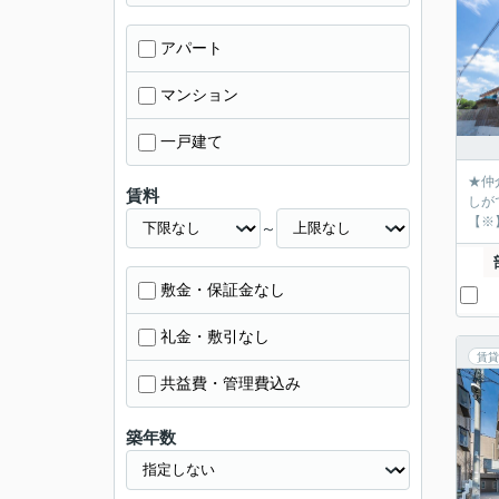
アパート
マンション
一戸建て
★仲
賃料
しが
【※
～
敷金・保証金なし
礼金・敷引なし
賃貸
共益費・管理費込み
築年数