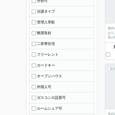
分割可
分譲タイプ
管理人常駐
物件
眺望良好
おり
受け
二世帯住宅
フリーレント
カードキー
賃貸
オープンハウス
外国人可
ガスコンロ設置可
ルームシェア可
室内