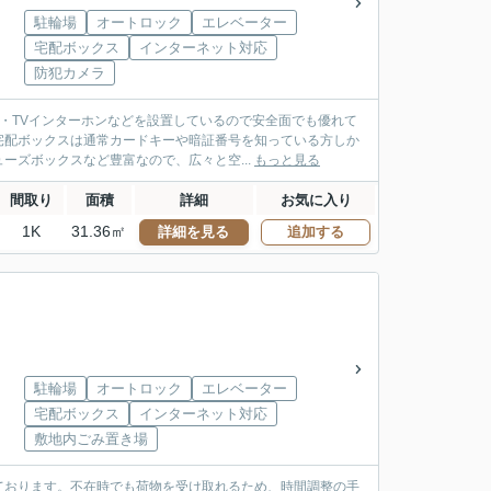
駐輪場
オートロック
エレベーター
宅配ボックス
インターネット対応
防犯カメラ
ク・TVインターホンなどを設置しているので安全面でも優れて
宅配ボックスは通常カードキーや暗証番号を知っている方しか
ズボックスなど豊富なので、広々と空...
もっと見る
間取り
面積
詳細
お気に入り
1K
31.36㎡
詳細を見る
追加する
駐輪場
オートロック
エレベーター
宅配ボックス
インターネット対応
敷地内ごみ置き場
ております。不在時でも荷物を受け取れるため、時間調整の手