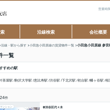
営業時間
検索
沿線検索
会社概要
小田急小田原線 参
沿線・駅から探す
小田急小田原線の賃貸物件一覧
件一覧
すすめの駅
軒茶屋駅
/
駒沢大学駅
/
恵比寿駅
/
渋谷駅
/
下北沢駅
/
初台駅
/
幡ヶ谷駅
/
桜
24
件
マンション
渋谷区
代々木