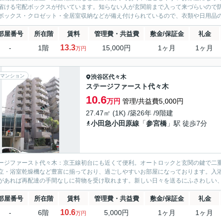
省ける宅配ボックスが付いています。知らない人が玄関前まで入って来づらいので
ボックス・クロゼット・全居室収納などが備え付けられているので、衣類や日用品の
部屋番号
所在階
賃料
管理費・共益費
敷金/保証金
礼金
13.3
-
1階
15,000円
1ヶ月
1ヶ月
万円
マンション
渋谷区
代々木
ステージファースト代々木
10.6
万円
管理/共益費5,000円
27.47㎡ (1K) /築26年 /9階建
小田急小田原線
「
参宮橋
」駅 徒歩7分
ージファースト代々木：京王線初台にも近くて便利。オートロックと玄関の鍵で二
立・浴室乾燥機など豊富に揃っており、過ごしやすいお部屋になっております。入
があれば再配達の手間なしに荷物を受け取れます。新しい日々を送るにふさわしい、
部屋番号
所在階
賃料
管理費・共益費
敷金/保証金
礼金
10.6
-
6階
5,000円
1ヶ月
1ヶ月
万円