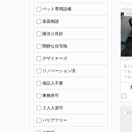
ペット専用設備
賃貸
楽器相談
陽当り良好
閑静な住宅地
デザイナーズ
近く
リノベーション済
ても
トな
保証人不要
事務所可
２人入居可
賃貸
バリアフリー