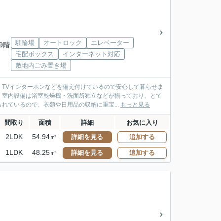
駐輪場
オートロック
エレベーター
/9階
宅配ボックス
インターネット対応
敷地内ごみ置き場
TVインターホンなどを備え付けているので安心して暮らせま
。室内設備は浴室乾燥機・洗面所独立などが揃っており、とて
れているので、衣類や日用品の収納に重宝...
もっと見る
間取り
面積
詳細
お気に入り
2LDK
54.94㎡
詳細を見る
追加する
1LDK
48.25㎡
詳細を見る
追加する