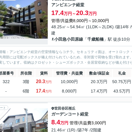
アンビエンテ経堂
17.4
20.3
万円～
万円
管理/共益費8,000円～10,000円
48.25㎡～54.94㎡ (1LDK～2LDK) /築14年 
建
小田急小田原線
「
千歳船橋
」駅 徒歩10分
情報：アンビエンテ経堂の空室情報ならコチラ。セキュリティ面は、オートロック・
共用部には宅配ボックスが備え付けられているため、非対面で荷物を受け取れます
実しています。収納はクロゼット・シューズボックス・全居室収納などが備え付けら
部屋番号
所在階
賃料
管理費・共益費
敷金/保証金
礼金
20.3
322
3階
10,000円
20.3万円
50.75万円
万円
17.4
-
6階
8,000円
17.4万円
43.5万円
万円
ート
世田谷区
桜丘
ガーデンコート経堂
8.4
万円
管理/共益費3,000円
21.46㎡ (1R) /築7年 /2階建