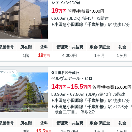
シティハイツ砧
19
万円
管理/共益費4,000円
66.60㎡ (3LDK) /築43年 /3階建
小田急小田原線
「
千歳船橋
」駅 徒歩17分
部屋番号
所在階
賃料
管理費・共益費
敷金/保証金
礼金
19
-
1階
4,000円
1ヶ月
1ヶ月
万円
マンション
世田谷区
千歳台
ベルヴェデール・ヒロ
14
15.5
万円～
万円
管理/共益費15,000円
58.90㎡～67.50㎡ (3DK) /築40年 /6階建
小田急小田原線
「
千歳船橋
」駅 徒歩17分
小田急小田原線
「
千歳船橋
」駅 バス6分 
歳台二丁目」 停歩2分
部屋番号
所在階
賃料
管理費・共益費
敷金/保証金
礼金
15.5
-
3階
15,000円
1ヶ月
1ヶ月
万円