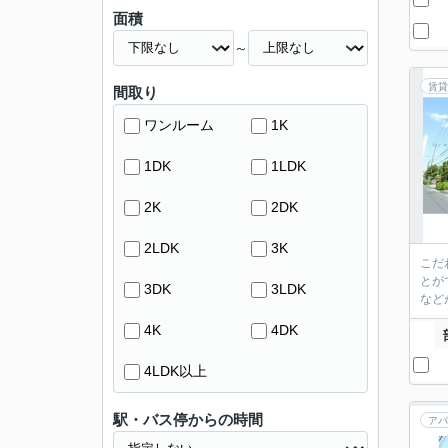
面積
～
賃貸
間取り
ワンルーム
1K
1DK
1LDK
2K
2DK
2LDK
3K
こだ
とが
3DK
3LDK
など
4K
4DK
4LDK以上
駅・バス停からの時間
アパ