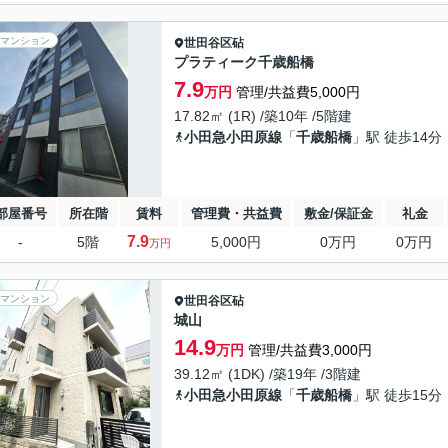
マンション
世田谷区
砧
プラティーク千歳船橋
7.9
万円
管理/共益費5,000円
17.82㎡ (1R) /築10年 /5階建
小田急小田原線
「
千歳船橋
」駅 徒歩14分
部屋番号
所在階
賃料
管理費・共益費
敷金/保証金
礼金
7.9
-
5階
5,000円
0万円
0万円
万円
マンション
世田谷区
砧
城山
14.9
万円
管理/共益費3,000円
39.12㎡ (1DK) /築19年 /3階建
小田急小田原線
「
千歳船橋
」駅 徒歩15分