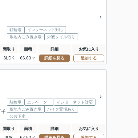
駐輪場
インターネット対応
敷地内ごみ置き場
外観タイル張り
間取り
面積
詳細
お気に入り
3LDK
66.60㎡
詳細を見る
追加する
駐輪場
エレベーター
インターネット対応
敷地内ごみ置き場
バイク置場あり
「千
公共下水
間取り
面積
詳細
お気に入り
3DK
67.50㎡
詳細を見る
追加する