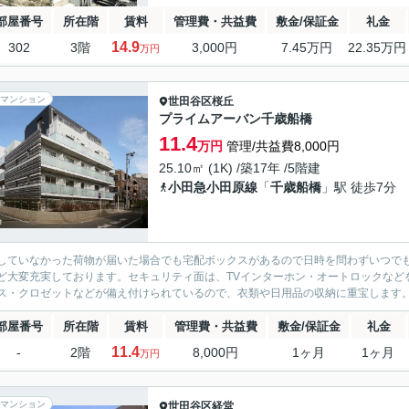
部屋番号
所在階
賃料
管理費・共益費
敷金/保証金
礼金
14.9
302
3階
3,000円
7.45万円
22.35万円
万円
マンション
世田谷区
桜丘
プライムアーバン千歳船橋
11.4
万円
管理/共益費8,000円
25.10㎡ (1K) /築17年 /5階建
小田急小田原線
「
千歳船橋
」駅 徒歩7分
していなかった荷物が届いた場合でも宅配ボックスがあるので日時を問わずいつで
ど大変充実しております。セキュリティ面は、TVインターホン・オートロックなど
ス・クロゼットなどが備え付けられているので、衣類や日用品の収納に重宝します。
部屋番号
所在階
賃料
管理費・共益費
敷金/保証金
礼金
11.4
-
2階
8,000円
1ヶ月
1ヶ月
万円
マンション
世田谷区
経堂