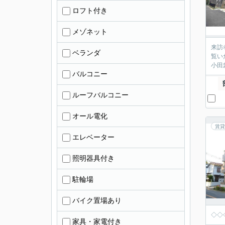
ロフト付き
メゾネット
来訪
ベランダ
覧い
小田
バルコニー
ルーフバルコニー
オール電化
賃貸
エレベーター
照明器具付き
駐輪場
バイク置場あり
◇◇◇
家具・家電付き