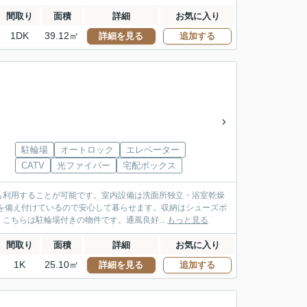
間取り
面積
詳細
お気に入り
1DK
39.12㎡
詳細を見る
追加する
駐輪場
オートロック
エレベーター
CATV
光ファイバー
宅配ボックス
も利用することが可能です。室内設備は洗面所独立・浴室乾燥
を備え付けているので安心して暮らせます。収納はシューズボ
こちらは駐輪場付きの物件です。通風良好...
もっと見る
間取り
面積
詳細
お気に入り
1K
25.10㎡
詳細を見る
追加する