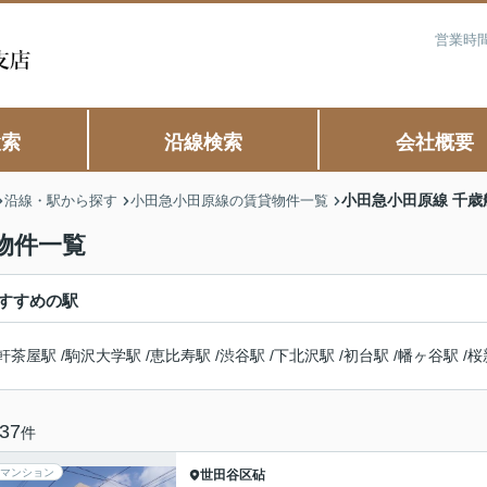
営業時間
検索
沿線検索
会社概要
小田急小田原線 千
沿線・駅から探す
小田急小田原線の賃貸物件一覧
物件一覧
すすめの駅
軒茶屋駅
/
駒沢大学駅
/
恵比寿駅
/
渋谷駅
/
下北沢駅
/
初台駅
/
幡ヶ谷駅
/
桜
37
件
マンション
世田谷区
砧