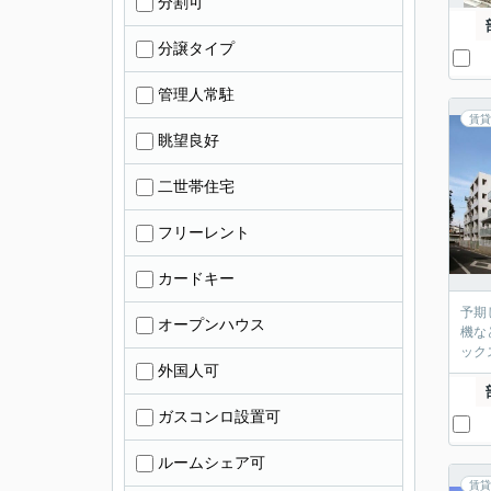
分割可
分譲タイプ
管理人常駐
賃貸
眺望良好
二世帯住宅
フリーレント
カードキー
予期
オープンハウス
機な
ック
外国人可
ガスコンロ設置可
ルームシェア可
賃貸