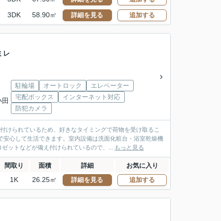
3DK
58.90㎡
詳細を見る
追加する
ミレ
駐輪場
オートロック
エレベーター
宅配ボックス
インターネット対応
小田
防犯カメラ
え付けられているため、好きなタイミングで荷物を受け取るこ
で安心して生活できます。室内設備は洗面化粧台・浴室乾燥機
ットなどが備え付けられているので、...
もっと見る
間取り
面積
詳細
お気に入り
1K
26.25㎡
詳細を見る
追加する