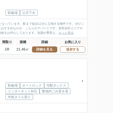
駐輪場
公共下水
となっています。駅まで徒歩11分に立地する物件です。ぜひご
におすすめなのが、こちらのアパートです。世田谷区エリアや
をお待ちしております。知識が豊富な...
もっと見る
間取り
面積
詳細
お気に入り
1R
21.46㎡
詳細を見る
追加する
駐輪場
オートロック
宅配ボックス
インターネット対応
敷地内ごみ置き場
外観タイル張り