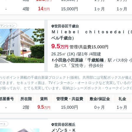
14
-
4階
15,000円
1ヶ月
1ヶ月
万円
マンション
世田谷区
千歳台
Ｍｉｌｅｂｅｌ ｃｈｉｔｏｓｅｄａｉ（
ベル千歳台）
9.5
万円
管理/共益費15,000円
26.25㎡ (1K) /築1年 /4階建
小田急小田原線
「
千歳船橋
」駅 バス8分 
急バス「宝性寺」 停歩6分
わりポイント満載の千歳台新築プロジェクト(仮称)。共用部には宅配ボックスが備
できます。セキュリティ面は、TVインターホン・オートロックなど充実しているの
が揃っており、とても充実しています。収納はシューズボックス・ウォークインクロゼ
部屋番号
所在階
賃料
管理費・共益費
敷金/保証金
礼金
9.5
-
2階
15,000円
0ヶ月
1ヶ月
万円
ート
世田谷区
桜丘
メゾンＳ・Ｋ