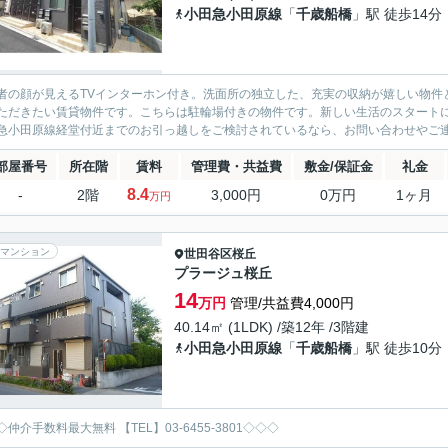
小田急小田原線
「
千歳船橋
」駅 徒歩14分
者の顔が見えるTVインターホン付き。洗面所の独立した、充実の収納が嬉しい物件
ただきたい賃貸物件です。こちらは駐輪場付きの物件です。新しい生活のスタート
急小田原線経堂付近までのお引っ越しをご検討されているなら、お問い合わせやご連絡
部屋番号
所在階
賃料
管理費・共益費
敷金/保証金
礼金
8.4
-
2階
3,000円
0万円
1ヶ月
万円
マンション
世田谷区
桜丘
プラージュ桜丘
14
万円
管理/共益費4,000円
40.14㎡ (1LDK) /築12年 /3階建
小田急小田原線
「
千歳船橋
」駅 徒歩10分
仲介手数料最大無料 【TEL】03-6455-3801◇◇◇