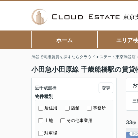
ホーム
エリア
渋谷で高級賃貸を探すならクラウドエステート東京渋谷店
小田急小田原線 千歳船橋駅の賃貸
お
千歳船橋
変更
物件種別
三
居住用
店舗
事務所
土地
その他事業用
33
棟
駐車場
賃貸