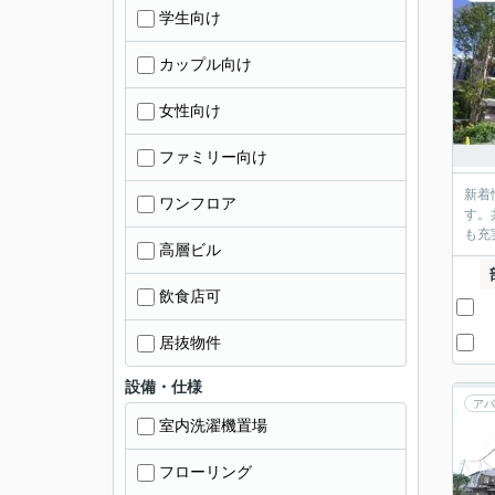
学生向け
カップル向け
女性向け
ファミリー向け
新着
ワンフロア
す。
も充
高層ビル
飲食店可
居抜物件
設備・仕様
アパ
室内洗濯機置場
フローリング