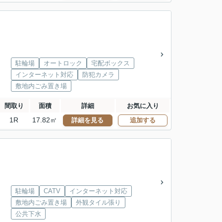
駐輪場
オートロック
宅配ボックス
インターネット対応
防犯カメラ
敷地内ごみ置き場
間取り
面積
詳細
お気に入り
1R
17.82㎡
詳細を見る
追加する
駐輪場
CATV
インターネット対応
敷地内ごみ置き場
外観タイル張り
公共下水