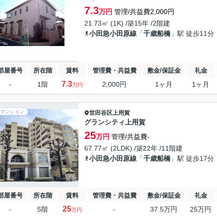
7.3
万円
管理/共益費2,000円
21.73㎡ (1K) /築15年 /2階建
小田急小田原線
「
千歳船橋
」駅 徒歩11分
部屋番号
所在階
賃料
管理費・共益費
敷金/保証金
礼金
7.3
-
1階
2,000円
1ヶ月
1ヶ月
万円
マンション
世田谷区
上用賀
グランシティ上用賀
25
万円
管理/共益費-
67.77㎡ (2LDK) /築22年 /11階建
小田急小田原線
「
千歳船橋
」駅 徒歩17分
部屋番号
所在階
賃料
管理費・共益費
敷金/保証金
礼金
25
-
5階
-
37.5万円
25万円
万円