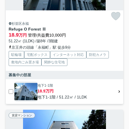
杉並区永福
Refuge O Forest Ⅲ
18.9
万円
管理/共益費10,000円
51.22㎡ (1LDK) /築8年 /3階建
京王井の頭線「永福町」駅 徒歩9分
駐輪場
宅配ボックス
インターネット対応
防犯カメラ
敷地内ごみ置き場
閑静な住宅地
募集中の部屋
地下1-1階
18.9万円
地下1-1階 / 51.22㎡ / 1LDK
賃貸マンション