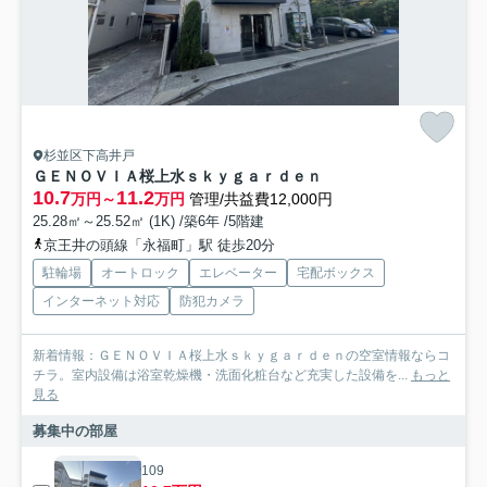
杉並区下高井戸
ＧＥＮＯＶＩＡ桜上水ｓｋｙｇａｒｄｅｎ
10.7
11.2
万円～
万円
管理/共益費12,000円
25.28㎡～25.52㎡ (1K) /築6年 /5階建
京王井の頭線「永福町」駅 徒歩20分
駐輪場
オートロック
エレベーター
宅配ボックス
インターネット対応
防犯カメラ
新着情報：ＧＥＮＯＶＩＡ桜上水ｓｋｙｇａｒｄｅｎの空室情報ならコ
チラ。室内設備は浴室乾燥機・洗面化粧台など充実した設備を...
もっと
見る
募集中の部屋
109