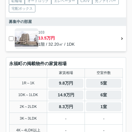
駐輪場
オートロック
エレベーター
CATV
光ファイバー
宅配ボックス
募集中の部屋
103
13.5万円
1階 / 32.20㎡ / 1DK
永福町の掲載物件の家賃相場
家賃相場
空室件数
9.8万円
5室
1R～1K
14.9万円
6室
1DK～1LDK
8.3万円
1室
2K～2LDK
-
-
3K～3LDK
-
-
4K～4LDK以上