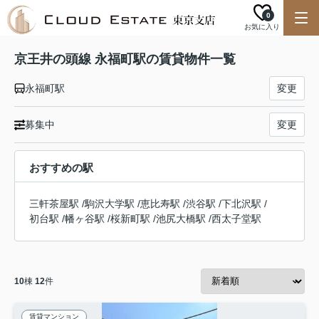
0
お気に入り
京王井の頭線 永福町駅の賃貸物件一覧
永福町駅
変更
募集中
変更
おすすめの駅
三軒茶屋駅
/
駒沢大学駅
/
恵比寿駅
/
渋谷駅
/
下北沢駅
/
初台駅
/
幡ヶ谷駅
/
桜新町駅
/
池尻大橋駅
/
西太子堂駅
10
棟
12
件
賃貸マンション