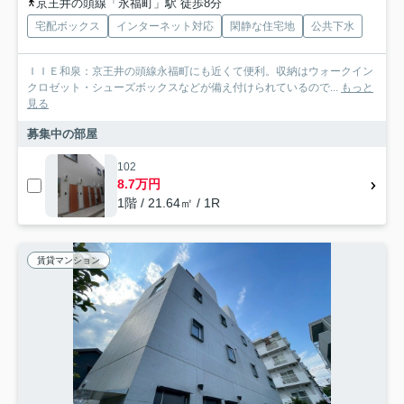
京王井の頭線「永福町」駅 徒歩8分
宅配ボックス
インターネット対応
閑静な住宅地
公共下水
ＩＩＥ和泉：京王井の頭線永福町にも近くて便利。収納はウォークイン
クロゼット・シューズボックスなどが備え付けられているので...
もっと
見る
募集中の部屋
102
8.7万円
1階 / 21.64㎡ / 1R
賃貸マンション