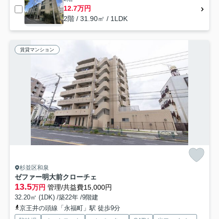
12.7万円
2階 / 31.90㎡ / 1LDK
賃貸マンション
杉並区和泉
ゼファー明大前クローチェ
13.5
万円
管理/共益費15,000円
32.20㎡ (1DK) /築22年 /9階建
京王井の頭線「永福町」駅 徒歩9分