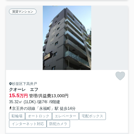
賃貸マンション
杉並区下高井戸
クオーレ エフ
15.5
万円
管理/共益費13,000円
35.32㎡ (1LDK) /築7年 /9階建
京王井の頭線「永福町」駅 徒歩14分
駐輪場
オートロック
エレベーター
宅配ボックス
インターネット対応
防犯カメラ