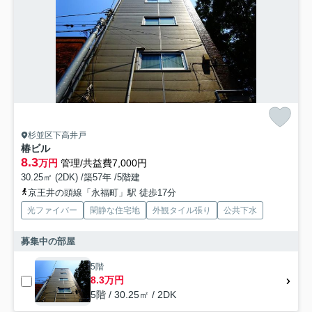
杉並区下高井戸
椿ビル
8.3
万円
管理/共益費7,000円
30.25㎡ (2DK) /築57年 /5階建
京王井の頭線「永福町」駅 徒歩17分
光ファイバー
閑静な住宅地
外観タイル張り
公共下水
募集中の部屋
5階
8.3万円
5階 / 30.25㎡ / 2DK