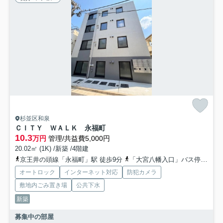
杉並区和泉
ＣＩＴＹ ＷＡＬＫ 永福町
10.3
万円
管理/共益費5,000円
20.02㎡ (1K) /新築 /4階建
京王井の頭線「永福町」駅 徒歩9分
「大宮八幡入口」バス停下車 徒歩3分
オートロック
インターネット対応
防犯カメラ
敷地内ごみ置き場
公共下水
新築
募集中の部屋