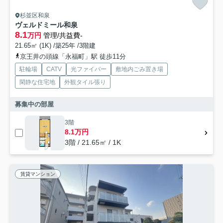
杉並区和泉
ヴェルドミール和泉
8.1
万円
管理/共益費-
21.65㎡ (1K) /築25年 /3階建
京王井の頭線「永福町」駅 徒歩11分
駐輪場
CATV
光ファイバー
敷地内ごみ置き場
閑静な住宅地
外観タイル張り
募集中の部屋
3階
8.1万円
3階 / 21.65㎡ / 1K
賃貸マンション