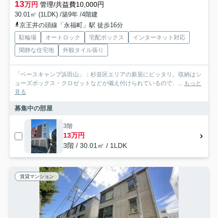
13
万円
管理/共益費10,000円
30.01㎡ (1LDK) /築9年 /4階建
京王井の頭線「永福町」駅 徒歩16分
駐輪場
オートロック
宅配ボックス
インターネット対応
閑静な住宅地
外観タイル張り
「ベースキャンプ浜田山」：杉並区エリアの新居にピッタリ。収納はシ
ューズボックス・クロゼットなどが備え付けられているので、...
もっと
見る
募集中の部屋
3階
13万円
3階 / 30.01㎡ / 1LDK
賃貸マンション