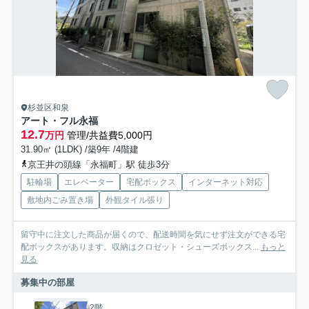
杉並区和泉
アート・フル永福
12.7
万円
管理/共益費5,000円
31.90㎡ (1LDK) /築9年 /4階建
京王井の頭線「永福町」駅 徒歩3分
駐輪場
エレベーター
宅配ボックス
インターネット対応
敷地内ごみ置き場
外観タイル張り
留守中に注文した商品が届くので、配送時間を気にせず注文ができる宅
配ボックスがあります。収納はクロゼット・シューズボックス...
もっと
見る
募集中の部屋
2階