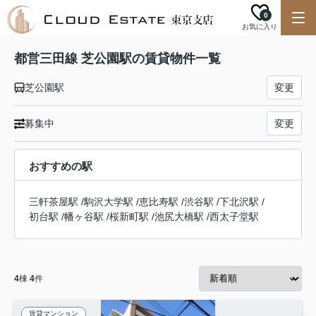
0
お気に入り
都営三田線 芝公園駅の賃貸物件一覧
芝公園駅
変更
募集中
変更
おすすめの駅
三軒茶屋駅
/
駒沢大学駅
/
恵比寿駅
/
渋谷駅
/
下北沢駅
/
初台駅
/
幡ヶ谷駅
/
桜新町駅
/
池尻大橋駅
/
西太子堂駅
4
棟
4
件
賃貸マンション