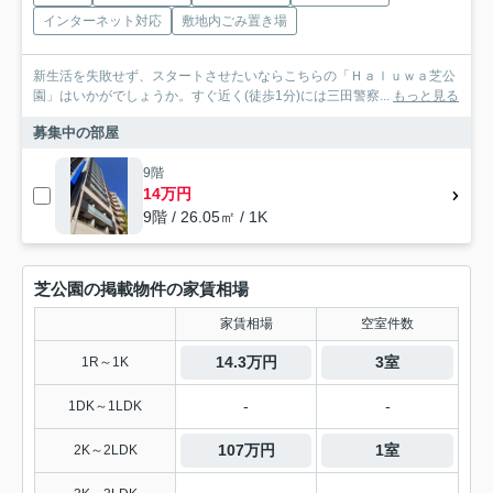
インターネット対応
敷地内ごみ置き場
新生活を失敗せず、スタートさせたいならこちらの「Ｈａｌｕｗａ芝公
園」はいかがでしょうか。すぐ近く(徒歩1分)には三田警察...
もっと見る
募集中の部屋
9階
14万円
9階 / 26.05㎡ / 1K
芝公園の掲載物件の家賃相場
家賃相場
空室件数
14.3万円
3室
1R～1K
-
-
1DK～1LDK
107万円
1室
2K～2LDK