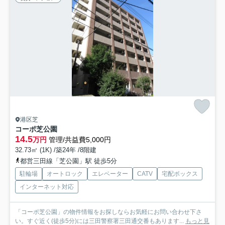
港区芝
コーポ芝公園
14.5
万円
管理/共益費5,000円
32.73㎡ (1K) /築24年 /8階建
都営三田線「芝公園」駅 徒歩5分
駐輪場
オートロック
エレベーター
CATV
宅配ボックス
インターネット対応
「コーポ芝公園」の物件情報をお探しならお気軽にお問い合わせ下さ
い。すぐ近く(徒歩5分)には三田警察署三田通交番もあります...
もっと見