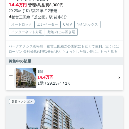
14.4
万円
管理/共益費8,000円
29.23㎡ (1K) /築21年 /12階建
都営三田線「芝公園」駅 徒歩8分
オートロック
エレベーター
CATV
宅配ボックス
インターネット対応
敷地内ごみ置き場
パークアクシス浜松町：都営三田線芝公園駅にも近くて便利。近くには
ローソン 金杉橋店(徒歩1分)がありちょっとした買い物に...
もっと見る
募集中の部屋
1階
14.4万円
1階 / 29.23㎡ / 1K
賃貸マンション