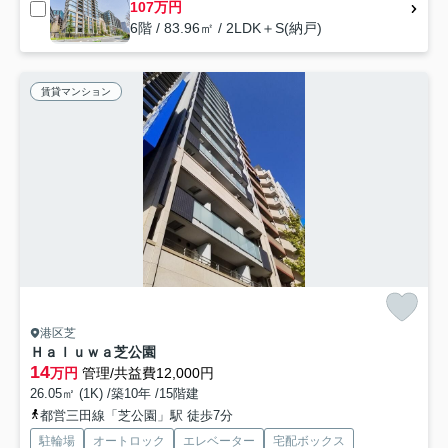
107万円
6階 / 83.96㎡ / 2LDK＋S(納戸)
賃貸マンション
港区芝
Ｈａｌｕｗａ芝公園
14
万円
管理/共益費12,000円
26.05㎡ (1K) /築10年 /15階建
都営三田線「芝公園」駅 徒歩7分
駐輪場
オートロック
エレベーター
宅配ボックス