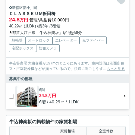
新宿区新小川町
ＣＬＡＳＳＥＵＭ飯田橋
24.8
万円
管理/共益費10,000円
40.29㎡ (1LDK) /築3年 /8階建
都営大江戸線「牛込神楽坂」駅 徒歩8分
駐輪場
オートロック
エレベーター
光ファイバー
宅配ボックス
防犯カメラ
牛込警察署 大曲交番が197mのところにあります。室内設備は洗面所独
立・浴室乾燥機などが揃っているので、快適に過ごしやす...
もっと見る
募集中の部屋
6階
24.8万円
6階 / 40.29㎡ / 1LDK
牛込神楽坂の掲載物件の家賃相場
家賃相場
空室件数