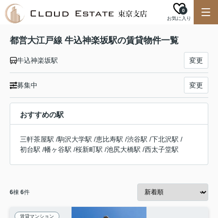
0
お気に入り
都営大江戸線 牛込神楽坂駅の賃貸物件一覧
牛込神楽坂駅
変更
募集中
変更
おすすめの駅
三軒茶屋駅
/
駒沢大学駅
/
恵比寿駅
/
渋谷駅
/
下北沢駅
/
初台駅
/
幡ヶ谷駅
/
桜新町駅
/
池尻大橋駅
/
西太子堂駅
6
棟
6
件
賃貸マンション