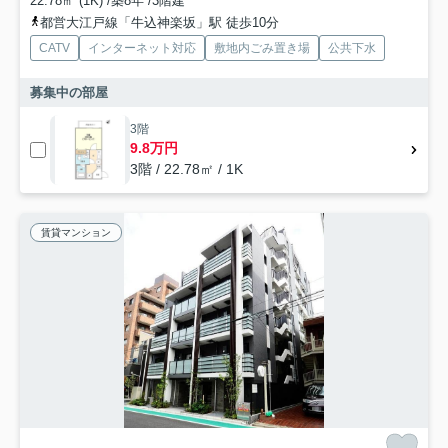
22.78㎡ (1K) /築8年 /3階建
都営大江戸線「牛込神楽坂」駅 徒歩10分
CATV
インターネット対応
敷地内ごみ置き場
公共下水
募集中の部屋
3階
9.8万円
3階 / 22.78㎡ / 1K
賃貸マンション