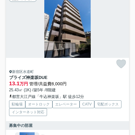
新宿区水道町
ブライズ神楽坂DUE
13.1
万円
管理/共益費8,000円
25.43㎡ (1K) /築5年 /8階建
都営大江戸線「牛込神楽坂」駅 徒歩12分
駐輪場
オートロック
エレベーター
CATV
宅配ボックス
インターネット対応
募集中の部屋