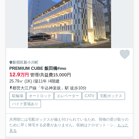
新宿区新小川町
PREMIUM CUBE 飯田橋#mo
12.9
万円
管理/共益費15,000円
25.79㎡ (1K) /築11年 /4階建
都営大江戸線「牛込神楽坂」駅 徒歩10分
駐輪場
オートロック
エレベーター
CATV
宅配ボックス
バイク置場あり
共用部には宅配ボックスが備え付けられているため、荷物の受け取りの
ために早く帰宅する必要がありません。収納はクロゼット・シ...
もっと
見る