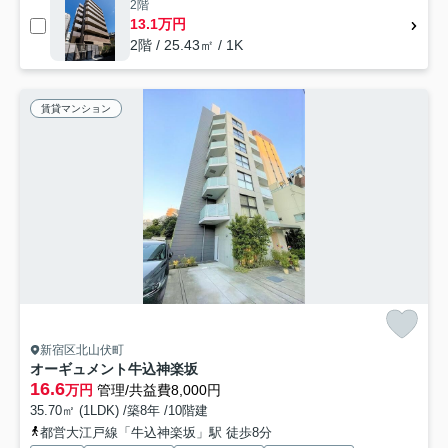
2階
13.1万円
2階 / 25.43㎡ / 1K
賃貸マンション
新宿区北山伏町
オーギュメント牛込神楽坂
16.6
万円
管理/共益費8,000円
35.70㎡ (1LDK) /築8年 /10階建
都営大江戸線「牛込神楽坂」駅 徒歩8分