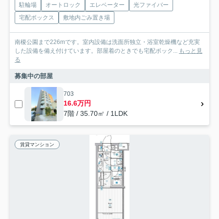
駐輪場
オートロック
エレベーター
光ファイバー
宅配ボックス
敷地内ごみ置き場
南榎公園まで226mです。室内設備は洗面所独立・浴室乾燥機など充実
した設備を備え付けています。部屋着のときでも宅配ボック...
もっと見
る
募集中の部屋
703
16.6万円
7階 / 35.70㎡ / 1LDK
賃貸マンション