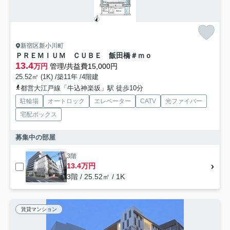
新宿区新小川町
ＰＲＥＭＩＵＭ ＣＵＢＥ 飯田橋＃ｍｏ
13.4
万円
管理/共益費15,000円
25.52㎡ (1K) /築11年 /4階建
都営大江戸線「牛込神楽坂」駅 徒歩10分
駐輪場
オートロック
エレベーター
CATV
光ファイバー
宅配ボックス
募集中の部屋
3階
13.4万円
3階 / 25.52㎡ / 1K
賃貸マンション