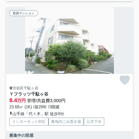
賃貸マンション
渋谷区千駄ヶ谷
Ｙフラッツ千駄ヶ谷
8.4
万円
管理/共益費3,000円
23.68㎡ (1K) /築29年 /3階建
山手線「代々木」駅 徒歩9分
インターネット対応
敷地内ごみ置き場
公共下水
募集中の部屋