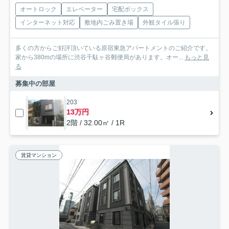
オートロック
エレベーター
宅配ボックス
インターネット対応
敷地内ごみ置き場
外観タイル張り
多くの方からご好評頂いている原宿東急アパートメントのご紹介です。
家から380mの場所に渋谷千駄ヶ谷郵便局があります。オー...
もっと見
る
募集中の部屋
203
13万円
2階 / 32.00㎡ / 1R
賃貸マンション