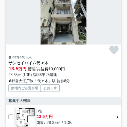
渋谷区代々木
サンセイハイム代々木
13.5
万円
管理/共益費10,000円
28.35㎡ (1DK) /築48年 /5階建
都営大江戸線「代々木」駅 徒歩8分
敷地内ごみ置き場
公共下水
募集中の部屋
3階
13.5万円
3階 / 28.35㎡ / 1DK