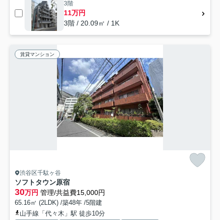
3階
11万円
3階 / 20.09㎡ / 1K
賃貸マンション
渋谷区千駄ヶ谷
ソフトタウン原宿
30
万円
管理/共益費15,000円
65.16㎡ (2LDK) /築48年 /5階建
山手線「代々木」駅 徒歩10分