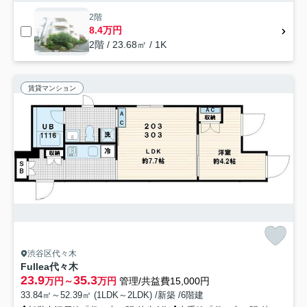
2階
8.4万円
2階 / 23.68㎡ / 1K
賃貸マンション
渋谷区代々木
Fullea代々木
23.9
35.3
万円～
万円
管理/共益費15,000円
33.84㎡～52.39㎡ (1LDK～2LDK) /新築 /6階建