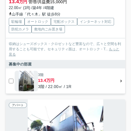
13.4
万円
管理/共益費15,000円
22.00㎡ (1R) /築4年 /4階建
山手線「代々木」駅 徒歩8分
駐輪場
オートロック
宅配ボックス
インターネット対応
防犯カメラ
敷地内ごみ置き場
収納はシューズボックス・クロゼットなど豊富なので、広々と空間を利
用することも可能です。セキュリティ面は、オートロック・T...
もっと
見る
募集中の部屋
3階
13.4万円
3階 / 22.00㎡ / 1R
アパート