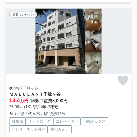
賃貸マンション
渋谷区千駄ヶ谷
ＭＡＬＵＬＡＮＩ千駄ヶ谷
13.4
万円
管理/共益費8,000円
26.96㎡ (1K) /築11年 /6階建
山手線「代々木」駅 徒歩14分
駐輪場
オートロック
エレベーター
宅配ボックス
インターネット対応
防犯カメラ