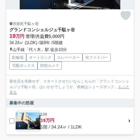
渋谷区千駄ヶ谷
グランドコンシェルジュ千駄ヶ谷
19
万円
管理/共益費5,000円
34.24㎡ (1LDK) /築8年 /5階建
山手線「代々木」駅 徒歩10分
駐輪場
オートロック
エレベーター
光ファイバー
宅配ボックス
防犯カメラ
新生活を失敗せず、スタートさせたいならこちらの「グランドコンシェ
ルジュ千駄ヶ谷」はいかがでしょうか。収納はシューズボック...
もっと
見る
募集中の部屋
108
19万円
1階 / 34.24㎡ / 1LDK