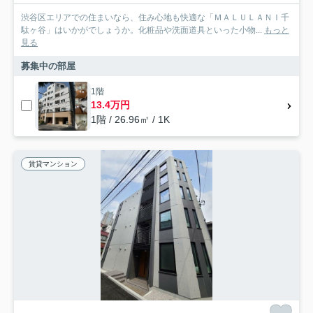
渋谷区エリアでの住まいなら、住み心地も快適な「ＭＡＬＵＬＡＮＩ千
駄ヶ谷」はいかがでしょうか。化粧品や洗面道具といった小物...
もっと
見る
募集中の部屋
1階
13.4万円
1階 / 26.96㎡ / 1K
賃貸マンション