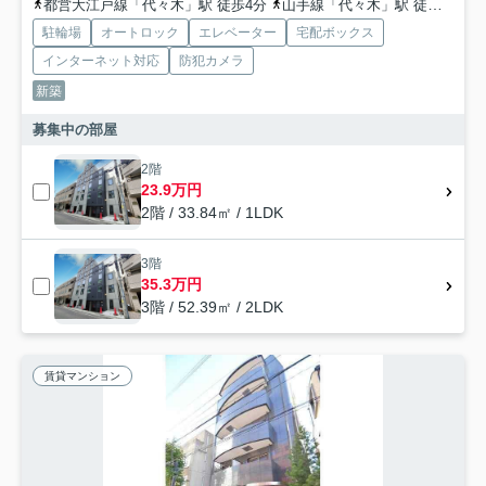
都営大江戸線「代々木」駅 徒歩4分
山手線「代々木」駅 徒歩5分
駐輪場
オートロック
エレベーター
宅配ボックス
インターネット対応
防犯カメラ
新築
募集中の部屋
2階
23.9万円
2階 / 33.84㎡ / 1LDK
3階
35.3万円
3階 / 52.39㎡ / 2LDK
賃貸マンション