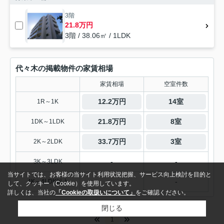
3階
21.8万円
3階 / 38.06㎡ / 1LDK
代々木の掲載物件の家賃相場
家賃相場
空室件数
12.2万円
14室
1R～1K
21.8万円
8室
1DK～1LDK
33.7万円
3室
2K～2LDK
-
-
3K～3LDK
当サイトでは、お客様の当サイト利用状況把握、サービス向上検討を目的と
-
-
4K～4LDK以上
して、クッキー（Cookie）を使用しています。
詳しくは、当社の
「Cookieの取扱いについて」
をご確認ください。
閉じる
1