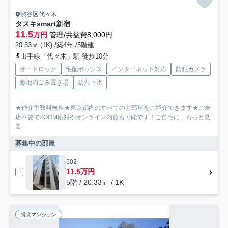
渋谷区代々木
タスキsmart新宿
11.5
万円
管理/共益費8,000円
20.33㎡ (1K) /築4年 /5階建
山手線「代々木」駅 徒歩10分
オートロック
宅配ボックス
インターネット対応
防犯カメラ
敷地内ごみ置き場
公共下水
★仲介手数料無料★東京都内のすべてのお部屋をご紹介できます★ご来
店不要でZOOM応対やオンライン内覧も可能です！ご自宅に...
もっと見
る
募集中の部屋
502
11.5万円
5階 / 20.33㎡ / 1K
賃貸マンション