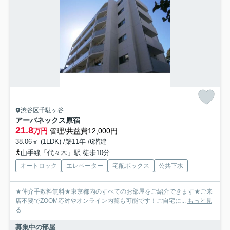
渋谷区千駄ヶ谷
アーバネックス原宿
21.8
万円
管理/共益費12,000円
38.06㎡ (1LDK) /築11年 /6階建
山手線「代々木」駅 徒歩10分
オートロック
エレベーター
宅配ボックス
公共下水
★仲介手数料無料★東京都内のすべてのお部屋をご紹介できます★ご来
店不要でZOOM応対やオンライン内覧も可能です！ご自宅に...
もっと見
る
募集中の部屋