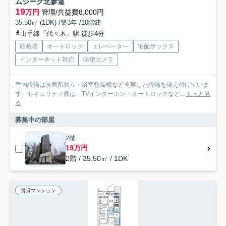
ムジーク北参道
19
万円
管理/共益費8,000円
35.50㎡ (1DK) /築3年 /10階建
山手線「代々木」駅 徒歩4分
駐輪場
オートロック
エレベーター
宅配ボックス
インターネット対応
防犯カメラ
室内設備は洗面所独立・浴室乾燥機など充実した設備を備え付けていま
す。セキュリティ面は、TVインターホン・オートロックなど...
もっと見
る
募集中の部屋
2階
19万円
2階 / 35.50㎡ / 1DK
賃貸マンション