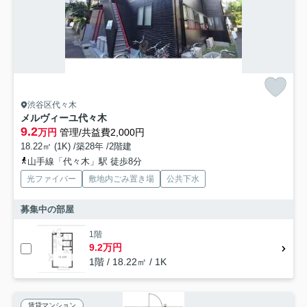
渋谷区代々木
メルヴィーユ代々木
9.2
万円
管理/共益費2,000円
18.22㎡ (1K) /築28年 /2階建
山手線「代々木」駅 徒歩8分
光ファイバー
敷地内ごみ置き場
公共下水
募集中の部屋
1階
9.2万円
1階 / 18.22㎡ / 1K
賃貸マンション