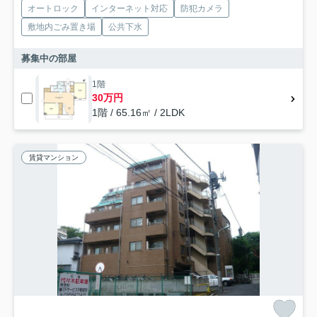
オートロック
インターネット対応
防犯カメラ
敷地内ごみ置き場
公共下水
募集中の部屋
1階
30万円
1階 / 65.16㎡ / 2LDK
賃貸マンション