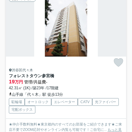
渋谷区代々木
フォレストタウン参宮橋
19
万円
管理/共益費-
42.31㎡ (1K) /築23年 /17階建
山手線「代々木」駅 徒歩13分
駐輪場
オートロック
エレベーター
CATV
光ファイバー
宅配ボックス
★仲介手数料無料★東京都内のすべてのお部屋をご紹介できます★ご来
店不要でZOOM応対やオンライン内覧も可能です！ご自宅に...
もっと見