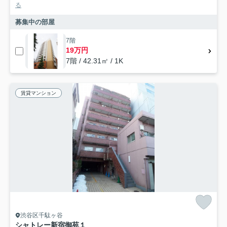
る
募集中の部屋
7階
19万円
7階 / 42.31㎡ / 1K
賃貸マンション
渋谷区千駄ヶ谷
シャトレー新宿御苑１