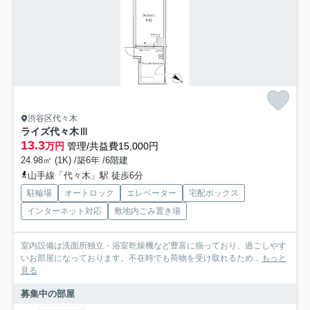
渋谷区代々木
ライズ代々木Ⅲ
13.3
万円
管理/共益費15,000円
24.98㎡ (1K) /築6年 /6階建
山手線「代々木」駅 徒歩6分
駐輪場
オートロック
エレベーター
宅配ボックス
インターネット対応
敷地内ごみ置き場
室内設備は洗面所独立・浴室乾燥機など豊富に揃っており、過ごしやす
いお部屋になっております。不在時でも荷物を受け取れるため...
もっと
見る
募集中の部屋