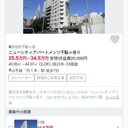
渋谷区千駄ヶ谷
ニューシティアパートメンツ千駄ヶ谷Ⅱ
25.5
34.5
万円～
万円
管理/共益費20,000円
40.00㎡～44.07㎡ (1LDK) /築21年 /15階建
山手線「代々木」駅 徒歩7分
エレベーター
敷地内ごみ置き場
公共下水
新生活を失敗せず、スタートさせたいならこちらの「ニューシティアパ
ートメンツ千駄ヶ谷Ⅱ 」はいかがでしょうか。住みやすい環...
もっと見
る
募集中の部屋
11階
34.5万円