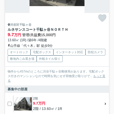
渋谷区千駄ヶ谷
ルネサンスコート千駄ヶ谷ＮＯＲＴＨ
9.7
万円
管理/共益費15,000円
13.60㎡ (1R) /築6年 /4階建
山手線「代々木」駅 徒歩9分
オートロック
宅配ボックス
インターネット対応
防犯カメラ
敷地内ごみ置き場
外観タイル張り
物件から457mのところに渋谷千駄ヶ谷郵便局があります。宅配ボック
ス付きのマンションなので時間を気にせず荷物受け取りがで...
もっと見
る
募集中の部屋
2階
9.7万円
2階 / 13.60㎡ / 1R