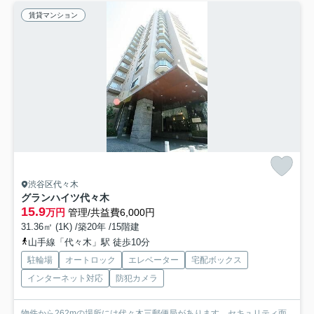
賃貸マンション
渋谷区代々木
グランハイツ代々木
15.9
万円
管理/共益費6,000円
31.36㎡ (1K) /築20年 /15階建
山手線「代々木」駅 徒歩10分
駐輪場
オートロック
エレベーター
宅配ボックス
インターネット対応
防犯カメラ
物件から262mの場所には代々木三郵便局があります。セキュリティ面