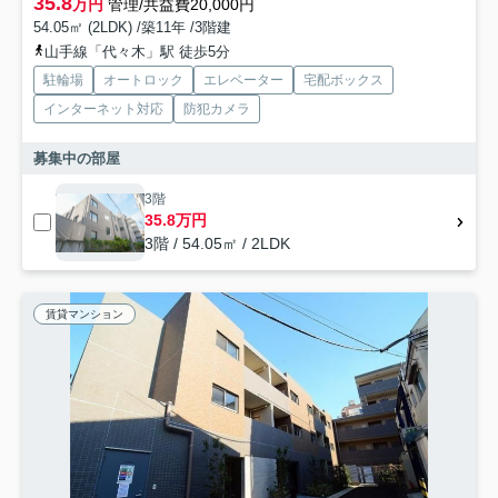
35.8
万円
管理/共益費20,000円
54.05㎡ (2LDK) /築11年 /3階建
山手線「代々木」駅 徒歩5分
駐輪場
オートロック
エレベーター
宅配ボックス
インターネット対応
防犯カメラ
募集中の部屋
3階
35.8万円
3階 / 54.05㎡ / 2LDK
賃貸マンション