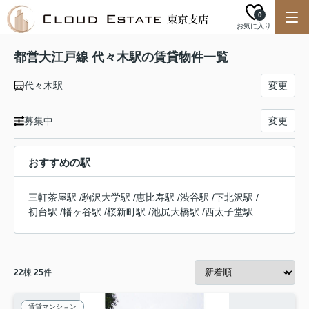
0
お気に入り
都営大江戸線 代々木駅の賃貸物件一覧
代々木駅
変更
募集中
変更
おすすめの駅
三軒茶屋駅
/
駒沢大学駅
/
恵比寿駅
/
渋谷駅
/
下北沢駅
/
初台駅
/
幡ヶ谷駅
/
桜新町駅
/
池尻大橋駅
/
西太子堂駅
22
棟
25
件
賃貸マンション