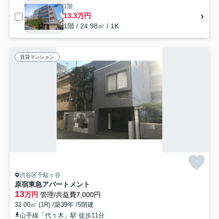
1階
13.3万円
1階 / 24.98㎡ / 1K
賃貸マンション
渋谷区千駄ヶ谷
原宿東急アパートメント
13
万円
管理/共益費7,000円
32.00㎡ (1R) /築39年 /5階建
山手線「代々木」駅 徒歩11分