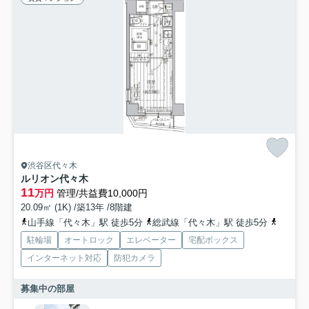
渋谷区代々木
ルリオン代々木
11
万円
管理/共益費10,000円
20.09㎡ (1K) /築13年 /8階建
山手線「代々木」駅 徒歩5分
総武線「代々木」駅 徒歩5分
都営大
駐輪場
オートロック
エレベーター
宅配ボックス
インターネット対応
防犯カメラ
募集中の部屋