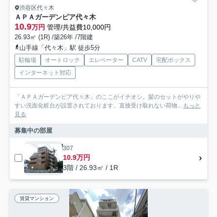
渋谷区代々木
ＡＰＡガーデンピア代々木
10.9
万円
管理/共益費10,000円
26.93㎡ (1R) /築26年 /7階建
山手線「代々木」駅 徒歩5分
駐輪場
オートロック
エレベーター
CATV
宅配ボックス
インターネット対応
「ＡＰＡガーデンピア代々木」のここがイチオシ。髪のセットがやりや
すい洗面化粧台が設置されております。直接受け取れない荷物...
もっと
見る
募集中の部屋
307
10.9万円
3階 / 26.93㎡ / 1R
賃貸マンション