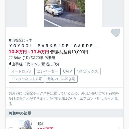
渋谷区代々木
ＹＯＹＯＧＩ ＰＡＲＫＳＩＤＥ ＧＡＲＤＥＮＳ
10.8
11.5
万円～
万円
管理/共益費10,000円
22.54㎡ (1K) /築20年 /5階建
山手線「代々木」駅 徒歩3分
オートロック
エレベーター
CATV
宅配ボックス
インターネット対応
敷地内ごみ置き場
共用部には宅配ボックスを設置しているため、外出が多い方でも荷物を
受け取ることができます。室内設備はCATV・エアコン・照...
もっと見
る
募集中の部屋
1階