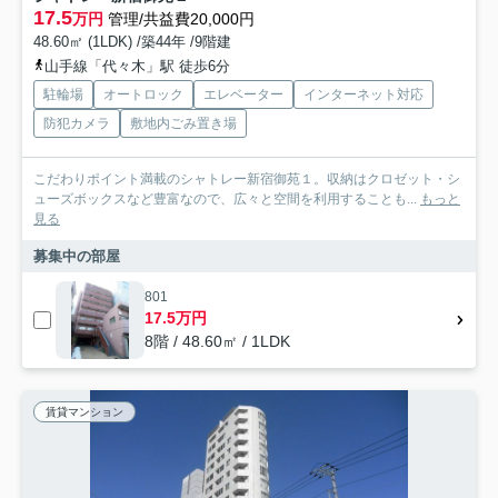
17.5
万円
管理/共益費20,000円
48.60㎡ (1LDK) /築44年 /9階建
山手線「代々木」駅 徒歩6分
駐輪場
オートロック
エレベーター
インターネット対応
防犯カメラ
敷地内ごみ置き場
こだわりポイント満載のシャトレー新宿御苑１。収納はクロゼット・シ
ューズボックスなど豊富なので、広々と空間を利用することも...
もっと
見る
募集中の部屋
801
17.5万円
8階 / 48.60㎡ / 1LDK
賃貸マンション