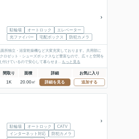
駐輪場
オートロック
エレベーター
光ファイバー
宅配ボックス
防犯カメラ
は洗面所独立・浴室乾燥機など大変充実しております。共用部に
はクロゼット・シューズボックスなど豊富なので、広々と空間を
付けているので安心して暮らせま...
もっと見る
間取り
面積
詳細
お気に入り
1K
20.00㎡
詳細を見る
追加する
駐輪場
オートロック
CATV
インターネット対応
防犯カメラ