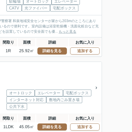
駐輪場
オートロック
エレベーター
CATV
光ファイバー
宅配ボックス
警察署 和泉地域安全センターが家から203mのところにあり
ているので便利です。室内設備は浴室乾燥機・洗面化粧台など充
を設置しているので安全面でも優...
もっと見る
間取り
面積
詳細
お気に入り
1R
25.92㎡
詳細を見る
追加する
オートロック
エレベーター
宅配ボックス
インターネット対応
敷地内ごみ置き場
公共下水
間取り
面積
詳細
お気に入り
1LDK
45.05㎡
詳細を見る
追加する