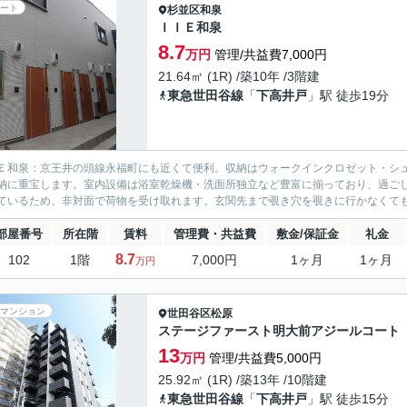
ート
杉並区
和泉
ＩＩＥ和泉
8.7
万円
管理/共益費7,000円
21.64㎡ (1R) /築10年 /3階建
東急世田谷線
「
下高井戸
」駅 徒歩19分
Ｅ和泉：京王井の頭線永福町にも近くて便利。収納はウォークインクロゼット・シ
納に重宝します。室内設備は浴室乾燥機・洗面所独立など豊富に揃っており、過ご
ているため、非対面で荷物を受け取れます。玄関先まで覗き穴を覗きに行かなくても
部屋番号
所在階
賃料
管理費・共益費
敷金/保証金
礼金
8.7
102
1階
7,000円
1ヶ月
1ヶ月
万円
マンション
世田谷区
松原
ステージファースト明大前アジールコート
13
万円
管理/共益費5,000円
25.92㎡ (1R) /築13年 /10階建
東急世田谷線
「
下高井戸
」駅 徒歩15分