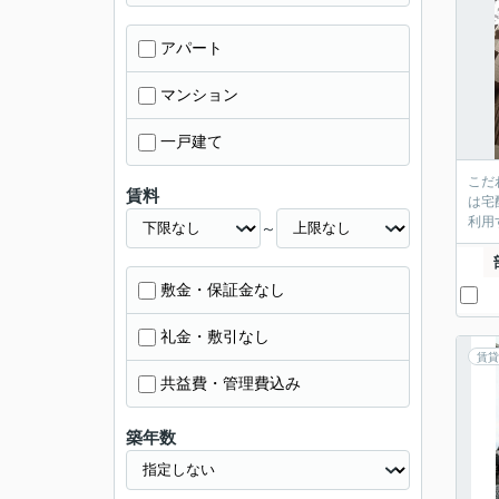
アパート
マンション
一戸建て
こだ
賃料
は宅
利用
～
敷金・保証金なし
礼金・敷引なし
賃貸
共益費・管理費込み
築年数