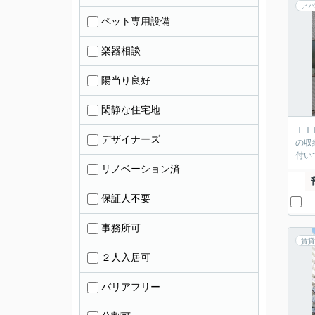
アパ
ペット専用設備
楽器相談
陽当り良好
閑静な住宅地
ＩＩ
デザイナーズ
の収
付い
リノベーション済
保証人不要
事務所可
賃貸
２人入居可
バリアフリー