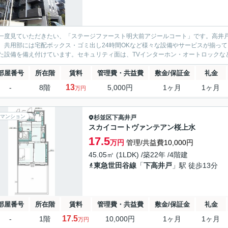
一度見ていただきたい、「ステージファースト明大前アジールコート」です。高井戸
。共用部には宅配ボックス・ゴミ出し24時間OKなど様々な設備やサービスが揃っ
た設備を備え付けています。セキュリティ面は、TVインターホン・オートロックなど
部屋番号
所在階
賃料
管理費・共益費
敷金/保証金
礼金
13
-
8階
5,000円
1ヶ月
1ヶ月
万円
マンション
杉並区
下高井戸
スカイコートヴァンテアン桜上水
17.5
万円
管理/共益費10,000円
45.05㎡ (1LDK) /築22年 /4階建
東急世田谷線
「
下高井戸
」駅 徒歩13分
部屋番号
所在階
賃料
管理費・共益費
敷金/保証金
礼金
17.5
-
1階
10,000円
1ヶ月
1ヶ月
万円