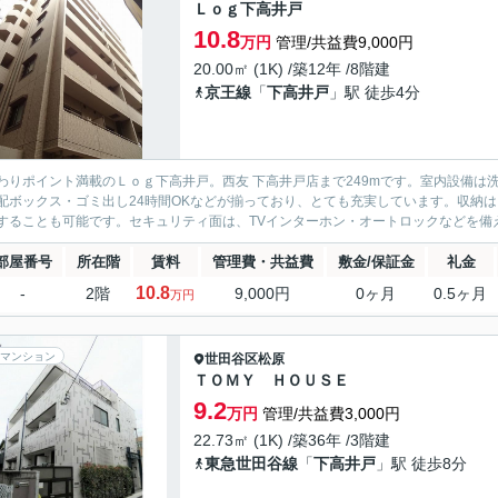
Ｌｏｇ下高井戸
10.8
万円
管理/共益費9,000円
20.00㎡ (1K) /築12年 /8階建
京王線
「
下高井戸
」駅 徒歩4分
わりポイント満載のＬｏｇ下高井戸。西友 下高井戸店まで249mです。室内設備
配ボックス・ゴミ出し24時間OKなどが揃っており、とても充実しています。収納
することも可能です。セキュリティ面は、TVインターホン・オートロックなどを備え
部屋番号
所在階
賃料
管理費・共益費
敷金/保証金
礼金
10.8
-
2階
9,000円
0ヶ月
0.5ヶ月
万円
マンション
世田谷区
松原
ＴＯＭＹ ＨＯＵＳＥ
9.2
万円
管理/共益費3,000円
22.73㎡ (1K) /築36年 /3階建
東急世田谷線
「
下高井戸
」駅 徒歩8分