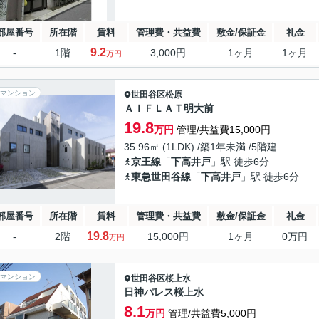
部屋番号
所在階
賃料
管理費・共益費
敷金/保証金
礼金
9.2
-
1階
3,000円
1ヶ月
1ヶ月
万円
マンション
世田谷区
松原
ＡＩＦＬＡＴ明大前
19.8
万円
管理/共益費15,000円
35.96㎡ (1LDK) /築1年未満 /5階建
京王線
「
下高井戸
」駅 徒歩6分
東急世田谷線
「
下高井戸
」駅 徒歩6分
部屋番号
所在階
賃料
管理費・共益費
敷金/保証金
礼金
19.8
-
2階
15,000円
1ヶ月
0万円
万円
マンション
世田谷区
桜上水
日神パレス桜上水
8.1
万円
管理/共益費5,000円