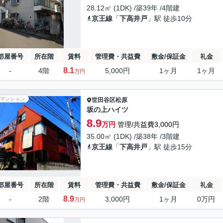
28.12㎡ (1DK) /築39年 /4階建
京王線
「
下高井戸
」駅 徒歩10分
部屋番号
所在階
賃料
管理費・共益費
敷金/保証金
礼金
8.1
-
4階
5,000円
1ヶ月
1ヶ月
万円
マンション
世田谷区
松原
坂の上ハイツ
8.9
万円
管理/共益費3,000円
35.00㎡ (1DK) /築38年 /3階建
京王線
「
下高井戸
」駅 徒歩15分
部屋番号
所在階
賃料
管理費・共益費
敷金/保証金
礼金
8.9
-
2階
3,000円
1ヶ月
0万円
万円