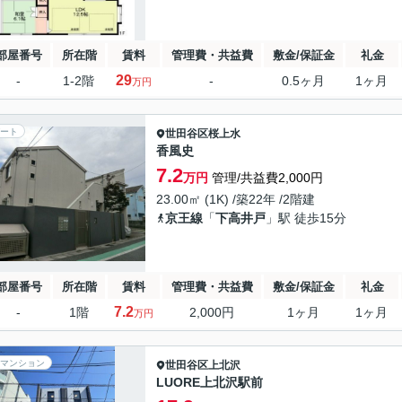
部屋番号
所在階
賃料
管理費・共益費
敷金/保証金
礼金
29
-
1-2階
-
0.5ヶ月
1ヶ月
万円
ート
世田谷区
桜上水
香風史
7.2
万円
管理/共益費2,000円
23.00㎡ (1K) /築22年 /2階建
京王線
「
下高井戸
」駅 徒歩15分
部屋番号
所在階
賃料
管理費・共益費
敷金/保証金
礼金
7.2
-
1階
2,000円
1ヶ月
1ヶ月
万円
マンション
世田谷区
上北沢
LUORE上北沢駅前