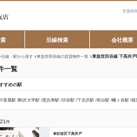
営業時間
検索
沿線検索
会社概要
東急世田谷線 下高井
沿線・駅から探す
東急世田谷線の賃貸物件一覧
件一覧
すすめの駅
軒茶屋駅
/
駒沢大学駅
/
恵比寿駅
/
渋谷駅
/
下北沢駅
/
初台駅
/
幡ヶ谷駅
/
桜
21
件
マンション
杉並区
下高井戸