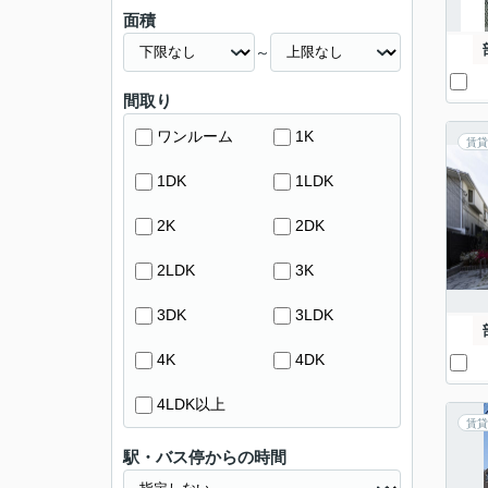
面積
～
間取り
ワンルーム
1K
賃貸
1DK
1LDK
2K
2DK
2LDK
3K
3DK
3LDK
4K
4DK
4LDK以上
賃貸
駅・バス停からの時間