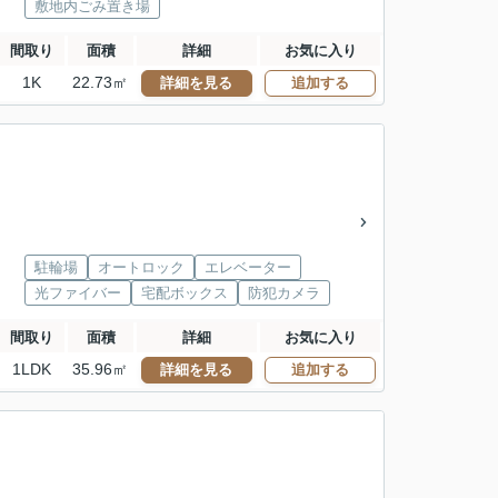
敷地内ごみ置き場
間取り
面積
詳細
お気に入り
1K
22.73㎡
詳細を見る
追加する
駐輪場
オートロック
エレベーター
光ファイバー
宅配ボックス
防犯カメラ
間取り
面積
詳細
お気に入り
1LDK
35.96㎡
詳細を見る
追加する