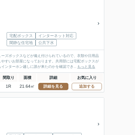
宅配ボックス
インターネット対応
閑静な住宅地
公共下水
ューズボックスなどが備え付けられているので、衣類や日用品
しやすいお部屋になっております。共用部には宅配ボックスが
インターホン越しに誰が来たのかを確認でき...
もっと見る
間取り
面積
詳細
お気に入り
1R
21.64㎡
詳細を見る
追加する