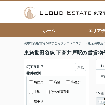
ホーム
エリア
渋谷で高級賃貸を探すならクラウドエステート東京渋谷店
東急世田谷線 下高井戸駅の賃貸物
お
下高井戸
変更
物件種別
三
居住用
店舗
事務所
土地
その他事業用
19
棟
駐車場
賃貸