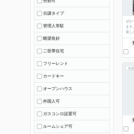
分割可
分譲タイプ
ぜひ
管理人常駐
ます
実し
眺望良好
二世帯住宅
フリーレント
賃貸
カードキー
オープンハウス
外国人可
ガスコンロ設置可
ルームシェア可