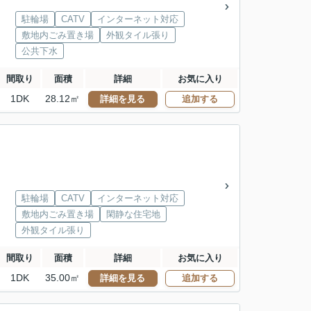
駐輪場
CATV
インターネット対応
敷地内ごみ置き場
外観タイル張り
公共下水
間取り
面積
詳細
お気に入り
1DK
28.12㎡
詳細を見る
追加する
駐輪場
CATV
インターネット対応
敷地内ごみ置き場
閑静な住宅地
外観タイル張り
間取り
面積
詳細
お気に入り
1DK
35.00㎡
詳細を見る
追加する