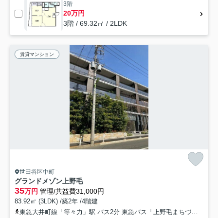
3階
20万円
3階 / 69.32㎡ / 2LDK
賃貸マンション
世田谷区中町
グランドメゾン上野毛
35
万円
管理/共益費31,000円
83.92㎡ (3LDK) /築2年 /4階建
東急大井町線「等々力」駅 バス2分 東急バス「上野毛まちづくりセンター」 停歩2分