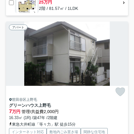
25万円
2階 / 81.57㎡ / 1LDK
アパート
世田谷区上野毛
グリーンハウス上野毛
7
万円
管理/共益費2,000円
16.33㎡ (1R) /築47年 /2階建
東急大井町線「等々力」駅 徒歩15分
インターネット対応
敷地内ごみ置き場
閑静な住宅地