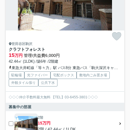
世田谷区駒沢
クラフトフォレスト
15
万円
管理/共益費6,000円
42.44㎡ (1LDK) /築6年 /2階建
東急大井町線「等々力」駅 バス8分 東急バス「駒大深沢キャンパス前」 停歩4分
駐輪場
光ファイバー
宅配ボックス
敷地内ごみ置き場
外観タイル張り
公共下水
◇◇◇仲介手数料最大無料 【TEL】03-6455-3801◇◇◇
募集中の部屋
2階
15万円
2階 / 42.44㎡ / 1LDK