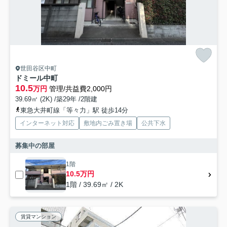
世田谷区中町
ドミール中町
10.5
万円
管理/共益費2,000円
39.69㎡ (2K) /築29年 /2階建
東急大井町線「等々力」駅 徒歩14分
インターネット対応
敷地内ごみ置き場
公共下水
募集中の部屋
1階
10.5万円
1階 / 39.69㎡ / 2K
賃貸マンション