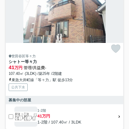
世田谷区等々力
シャトー等々力
41
万円
管理/共益費-
107.40㎡ (3LDK) /築25年 /2階建
東急大井町線「等々力」駅 徒歩13分
公共下水
募集中の部屋
1-2階
41万円
1-2階 / 107.40㎡ / 3LDK