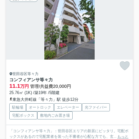
世田谷区等々力
コンフィアンサ等々力
11.1
万円
管理/共益費20,000円
25.76㎡ (1K) /築19年 /5階建
東急大井町線「等々力」駅 徒歩12分
駐輪場
オートロック
エレベーター
光ファイバー
宅配ボックス
敷地内ごみ置き場
「コンフィアンサ等々力」：世田谷区エリアの新居にピッタリ。宅配ボ
ックスがあるので宅配業者を装った不審者が心配な方でも、玄...
もっと