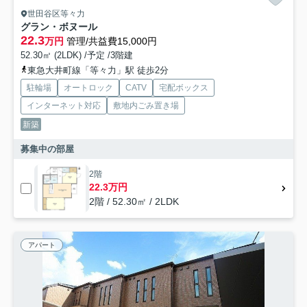
世田谷区等々力
グラン・ボヌール
22.3
万円
管理/共益費15,000円
52.30㎡ (2LDK) /予定 /3階建
東急大井町線「等々力」駅 徒歩2分
駐輪場
オートロック
CATV
宅配ボックス
インターネット対応
敷地内ごみ置き場
新築
募集中の部屋
2階
22.3万円
2階 / 52.30㎡ / 2LDK
アパート