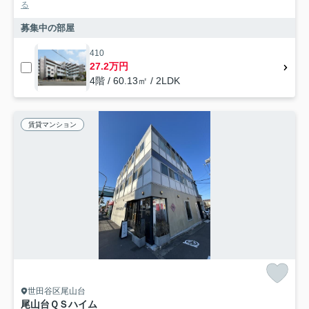
る
募集中の部屋
410
27.2万円
4階 / 60.13㎡ / 2LDK
賃貸マンション
世田谷区尾山台
尾山台ＱＳハイム