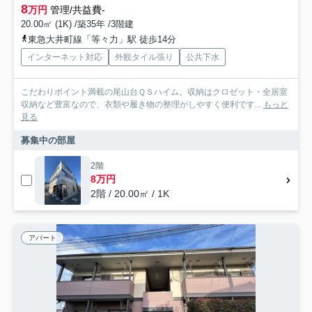
8
万円
管理/共益費-
20.00㎡ (1K) /築35年 /3階建
東急大井町線「等々力」駅 徒歩14分
インターネット対応
外観タイル張り
公共下水
こだわりポイント満載の尾山台ＱＳハイム。収納はクロゼット・全居室
収納など豊富なので、衣類や履き物の整理がしやすく便利です...
もっと
見る
募集中の部屋
2階
8万円
2階 / 20.00㎡ / 1K
アパート