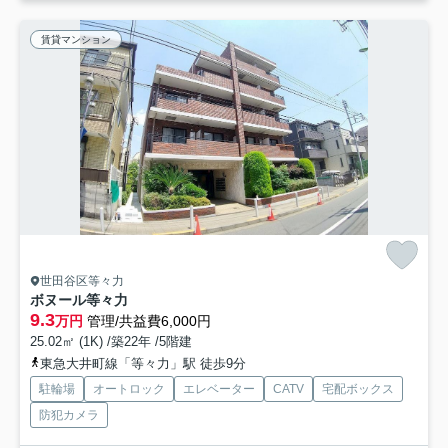
賃貸マンション
世田谷区等々力
ボヌール等々力
9.3
万円
管理/共益費6,000円
25.02㎡ (1K) /築22年 /5階建
東急大井町線「等々力」駅 徒歩9分
駐輪場
オートロック
エレベーター
CATV
宅配ボックス
防犯カメラ