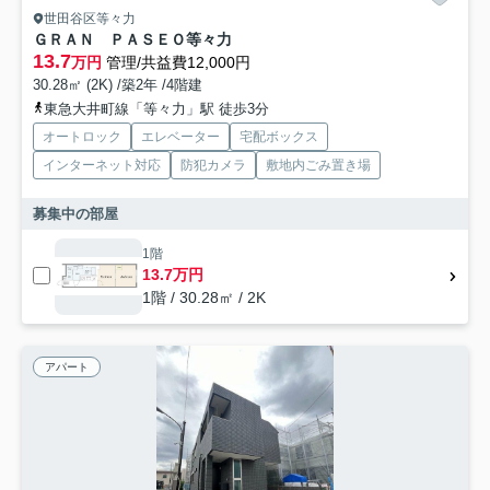
世田谷区等々力
ＧＲＡＮ ＰＡＳＥＯ等々力
13.7
万円
管理/共益費12,000円
30.28㎡ (2K) /築2年 /4階建
東急大井町線「等々力」駅 徒歩3分
オートロック
エレベーター
宅配ボックス
インターネット対応
防犯カメラ
敷地内ごみ置き場
募集中の部屋
1階
13.7万円
1階 / 30.28㎡ / 2K
アパート