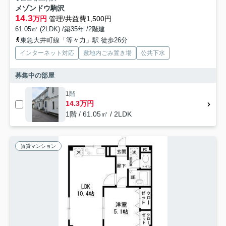
メゾンドウ駒沢
14.3
万円
管理/共益費1,500円
61.05㎡ (2LDK) /築35年 /2階建
東急大井町線「等々力」駅 徒歩26分
インターネット対応
敷地内ごみ置き場
公共下水
募集中の部屋
1階
14.3万円
1階 / 61.05㎡ / 2LDK
賃貸マンション