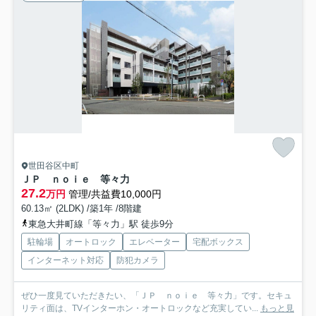
世田谷区中町
ＪＰ ｎｏｉｅ 等々力
27.2
万円
管理/共益費10,000円
60.13㎡ (2LDK) /築1年 /8階建
東急大井町線「等々力」駅 徒歩9分
駐輪場
オートロック
エレベーター
宅配ボックス
インターネット対応
防犯カメラ
ぜひ一度見ていただきたい、「ＪＰ ｎｏｉｅ 等々力」です。セキュ
リティ面は、TVインターホン・オートロックなど充実してい...
もっと見