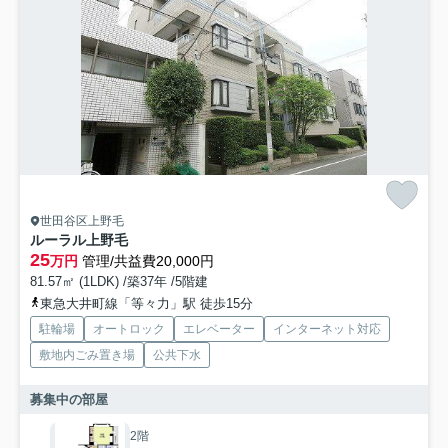
世田谷区上野毛
ルーラル上野毛
25
万円
管理/共益費20,000円
81.57㎡ (1LDK) /築37年 /5階建
東急大井町線「等々力」駅 徒歩15分
駐輪場
オートロック
エレベーター
インターネット対応
敷地内ごみ置き場
公共下水
募集中の部屋
2階