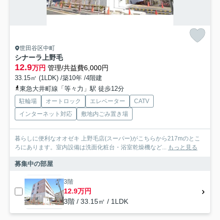
世田谷区中町
シナーラ上野毛
12.9
万円
管理/共益費6,000円
33.15㎡ (1LDK) /築10年 /4階建
東急大井町線「等々力」駅 徒歩12分
駐輪場
オートロック
エレベーター
CATV
インターネット対応
敷地内ごみ置き場
暮らしに便利なオオゼキ 上野毛店(スーパー)がこちらから217mのとこ
ろにあります。室内設備は洗面化粧台・浴室乾燥機など...
もっと見る
募集中の部屋
3階
12.9万円
3階 / 33.15㎡ / 1LDK