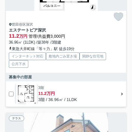
世田谷区深沢
エステートピア深沢
11.2
万円
管理/共益費3,000円
36.96㎡ (1LDK) /築38年 /3階建
東急大井町線「等々力」駅 徒歩19分
インターネット対応
敷地内ごみ置き場
閑静な住宅地
公共下水
募集中の部屋
3階
11.2万円
3階 / 36.96㎡ / 1LDK
テラス