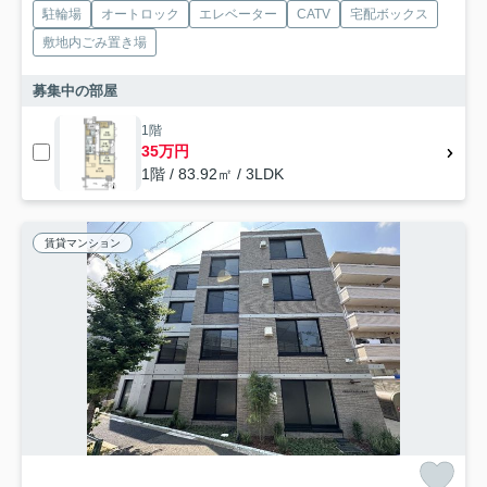
駐輪場
オートロック
エレベーター
CATV
宅配ボックス
敷地内ごみ置き場
募集中の部屋
1階
35万円
1階 / 83.92㎡ / 3LDK
賃貸マンション