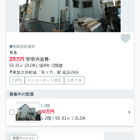
世田谷区深沢
ＫS
20
万円
管理/共益費-
55.31㎡ (2LDK) /築8年 /2階建
東急大井町線「等々力」駅 徒歩24分
CATV
インターネット対応
公共下水
募集中の部屋
1-2階
20万円
1-2階 / 55.31㎡ / 2LDK
賃貸マンション