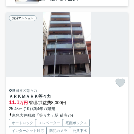
賃貸マンション
世田谷区等々力
ＡＲＫＭＡＲＫ等々力
11.1
万円
管理/共益費8,000円
25.45㎡ (1K) /築4年 /7階建
東急大井町線「等々力」駅 徒歩7分
オートロック
エレベーター
宅配ボックス
インターネット対応
防犯カメラ
公共下水