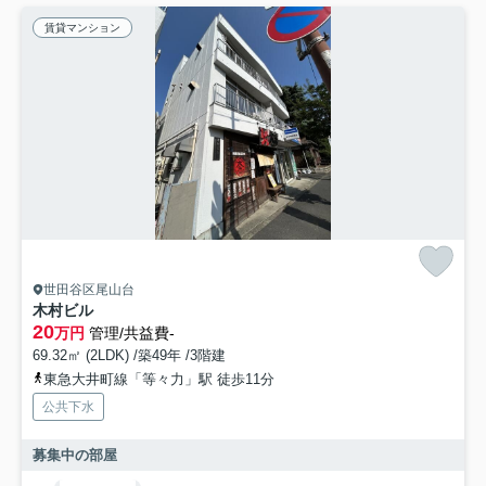
賃貸マンション
世田谷区尾山台
木村ビル
20
万円
管理/共益費-
69.32㎡ (2LDK) /築49年 /3階建
東急大井町線「等々力」駅 徒歩11分
公共下水
募集中の部屋