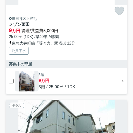
世田谷区上野毛
メゾン薗田
9
万円
管理/共益費5,000円
25.00㎡ (1DK) /築40年 /4階建
東急大井町線「等々力」駅 徒歩12分
公共下水
募集中の部屋
3階
9万円
3階 / 25.00㎡ / 1DK
テラス