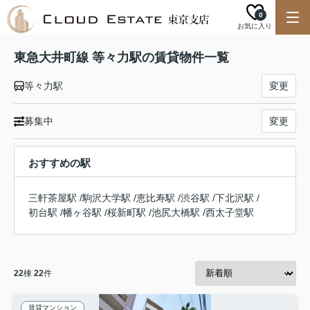
0
お気に入り
東急大井町線 等々力駅の賃貸物件一覧
等々力駅
変更
募集中
変更
おすすめの駅
三軒茶屋駅
/
駒沢大学駅
/
恵比寿駅
/
渋谷駅
/
下北沢駅
/
初台駅
/
幡ヶ谷駅
/
桜新町駅
/
池尻大橋駅
/
西太子堂駅
22
棟
22
件
賃貸マンション