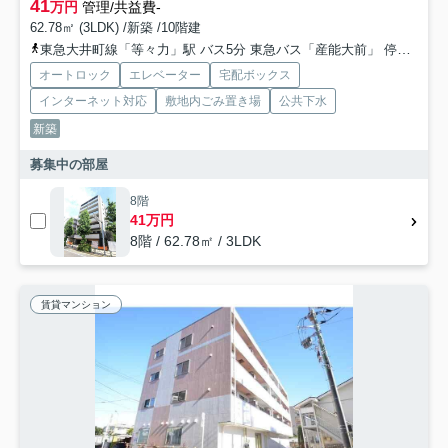
41
万円
管理/共益費-
62.78㎡ (3LDK) /新築 /10階建
東急大井町線「等々力」駅 バス5分 東急バス「産能大前」 停歩6分
オートロック
エレベーター
宅配ボックス
インターネット対応
敷地内ごみ置き場
公共下水
新築
募集中の部屋
8階
41万円
8階 / 62.78㎡ / 3LDK
賃貸マンション