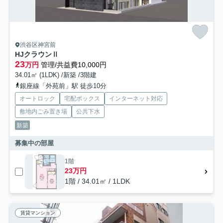
渋谷区神宮前
HJクラウンⅡ
23
万円
管理/共益費10,000円
34.01㎡ (1LDK) /新築 /3階建
銀座線「外苑前」駅 徒歩10分
オートロック
宅配ボックス
インターネット対応
敷地内ごみ置き場
公共下水
新築
募集中の部屋
1階
23万円
1階 / 34.01㎡ / 1LDK
賃貸マンション