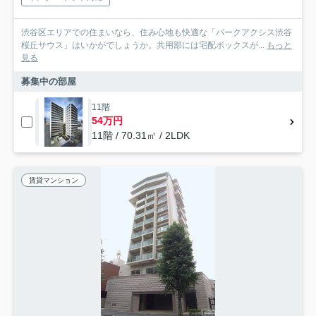
渋谷区エリアでの住まいなら、住み心地も快適な「パークアクシス渋谷
桜丘サウス」はいかがでしょうか。共用部には宅配ボックスが...
もっと
見る
募集中の部屋
11階
54万円
11階 / 70.31㎡ / 2LDK
賃貸マンション