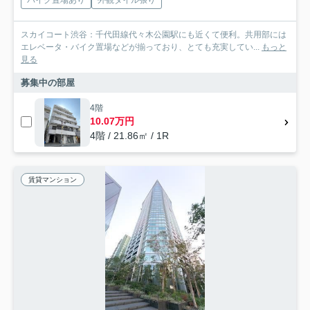
スカイコート渋谷：千代田線代々木公園駅にも近くて便利。共用部には
エレベータ・バイク置場などが揃っており、とても充実してい...
もっと
見る
募集中の部屋
4階
10.07万円
4階 / 21.86㎡ / 1R
賃貸マンション