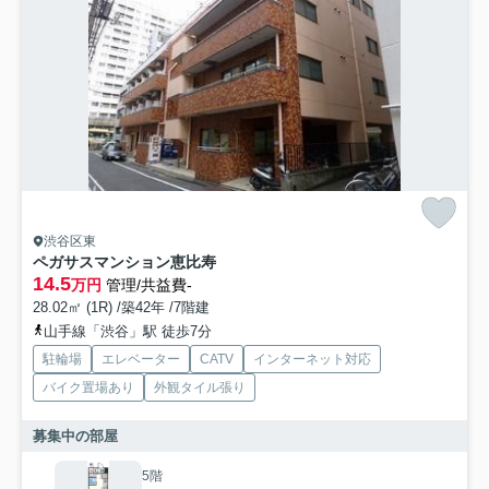
渋谷区東
ペガサスマンション恵比寿
14.5
万円
管理/共益費-
28.02㎡ (1R) /築42年 /7階建
山手線「渋谷」駅 徒歩7分
駐輪場
エレベーター
CATV
インターネット対応
バイク置場あり
外観タイル張り
募集中の部屋
5階