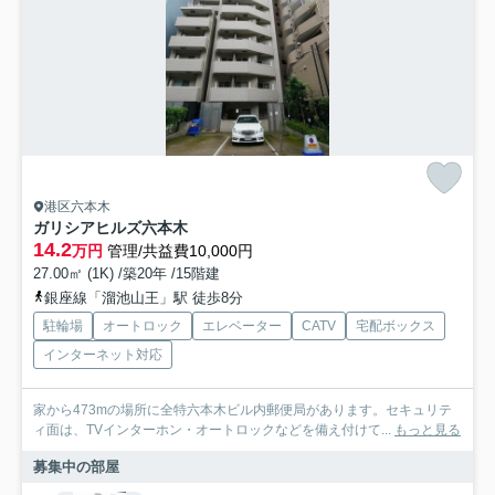
港区六本木
ガリシアヒルズ六本木
14.2
万円
管理/共益費10,000円
27.00㎡ (1K) /築20年 /15階建
銀座線「溜池山王」駅 徒歩8分
駐輪場
オートロック
エレベーター
CATV
宅配ボックス
インターネット対応
家から473mの場所に全特六本木ビル内郵便局があります。セキュリテ
ィ面は、TVインターホン・オートロックなどを備え付けて...
もっと見る
募集中の部屋