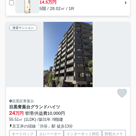
14.5万円
5階 / 28.02㎡ / 1R
賃貸マンション
目黒区青葉台
目黒青葉台グランドハイツ
24
万円
管理/共益費10,000円
55.51㎡ (1LDK) /築31年 /9階建
京王井の頭線「渋谷」駅 徒歩13分
オートロック
エレベーター
インターネット対応
防犯カメラ