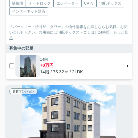
駐輪場
オートロック
エレベーター
CATV
宅配ボックス
インターネット対応
「パークコート渋谷ザ タワー」の物件情報をお探しならお気軽にお問
い合わせ下さい。共用部には宅配ボックス・ゴミ出し24時間...
もっと見
る
募集中の部屋
14階
70万円
14階 / 75.32㎡ / 2LDK
賃貸マンション