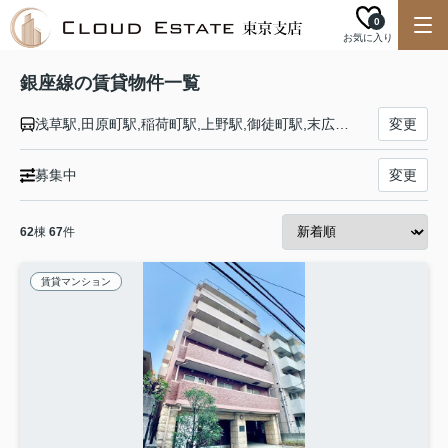
0
お気に入り
銀座線の賃貸物件一覧
浅草駅,田原町駅,稲荷町駅,上野駅,御徒町駅,末広町駅,神田駅,三越前駅,日本橋駅,京橋駅,銀座駅,新橋駅,虎ノ門駅,国会議事堂前駅,永田町駅,青山一丁目駅,外苑前駅,表参道駅,渋谷駅
変更
募集中
変更
62
棟
67
件
賃貸マンション