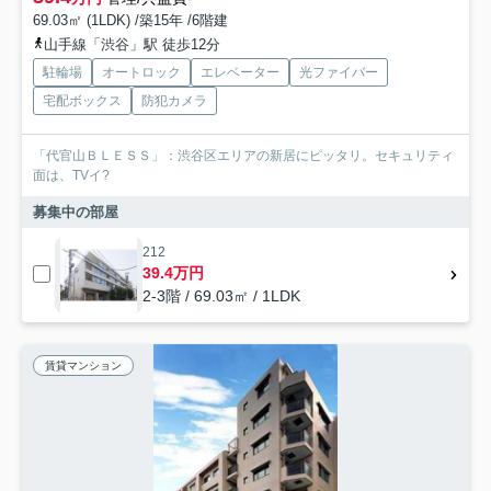
69.03㎡ (1LDK) /築15年 /6階建
山手線「渋谷」駅 徒歩12分
駐輪場
オートロック
エレベーター
光ファイバー
宅配ボックス
防犯カメラ
「代官山ＢＬＥＳＳ」：渋谷区エリアの新居にピッタリ。セキュリティ
面は、TVイ?
募集中の部屋
212
39.4万円
2-3階 / 69.03㎡ / 1LDK
賃貸マンション