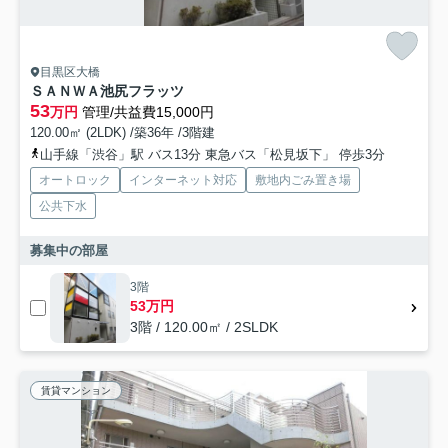
目黒区大橋
ＳＡＮＷＡ池尻フラッツ
53
万円
管理/共益費15,000円
120.00㎡ (2LDK) /築36年 /3階建
山手線「渋谷」駅 バス13分 東急バス「松見坂下」 停歩3分
オートロック
インターネット対応
敷地内ごみ置き場
公共下水
募集中の部屋
3階
53万円
3階 / 120.00㎡ / 2SLDK
賃貸マンション