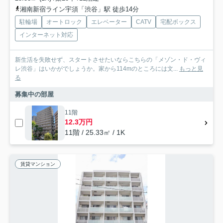
湘南新宿ライン宇須「渋谷」駅 徒歩14分
駐輪場
オートロック
エレベーター
CATV
宅配ボックス
インターネット対応
新生活を失敗せず、スタートさせたいならこちらの「メゾン・ド・ヴィ
レ渋谷」はいかがでしょうか。家から114mのところには文...
もっと見
る
募集中の部屋
11階
12.3万円
11階 / 25.33㎡ / 1K
賃貸マンション