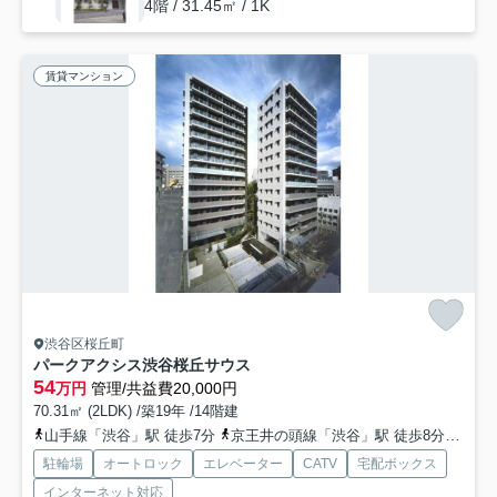
4階 / 31.45㎡ / 1K
賃貸マンション
渋谷区桜丘町
パークアクシス渋谷桜丘サウス
54
万円
管理/共益費20,000円
70.31㎡ (2LDK) /築19年 /14階建
山手線「渋谷」駅 徒歩7分
京王井の頭線「渋谷」駅 徒歩8分
東急
駐輪場
オートロック
エレベーター
CATV
宅配ボックス
インターネット対応