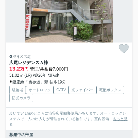
渋谷区広尾
広尾レジデンスＡ棟
13.2
万円
管理/共益費7,000円
31.02㎡ (1R) /築26年 /3階建
銀座線「表参道」駅 徒歩19分
駐輪場
オートロック
CATV
光ファイバー
宅配ボックス
防犯カメラ
歩いて341mのところに渋谷広尾四郵便局があります。オートロックシ
ステムで、人の出入りが管理されている物件です。室内設備...
もっと見
る
募集中の部屋