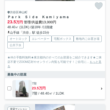
渋谷区神山町
Ｐａｒｋ Ｓｉｄｅ Ｋａｍｉｙａｍａ
23.5
万円
管理/共益費13,000円
48.40㎡ (1LDK) /築18年 /11階建
山手線「渋谷」駅 徒歩15分
オートロック
エレベーター
宅配ボックス
敷地内ごみ置き場
公共下水
★仲介手数料無料★東京都内のすべてのお部屋をご紹介できます★ご来
店不要でZOOM応対やオンライン内覧も可能です！ご自宅に...
もっと見
る
募集中の部屋
7階
23.5万円
7階 / 48.40㎡ / 1LDK
賃貸マンション