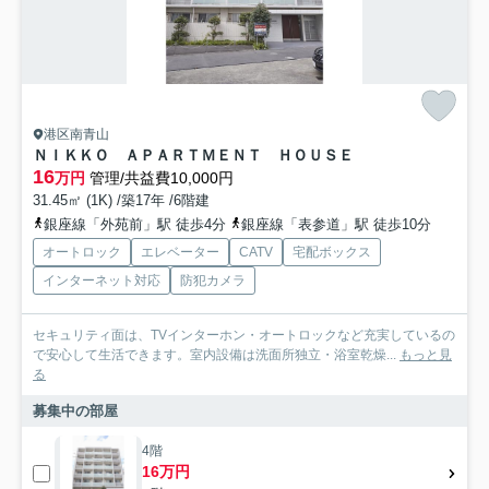
港区南青山
ＮＩＫＫＯ ＡＰＡＲＴＭＥＮＴ ＨＯＵＳＥ
16
万円
管理/共益費10,000円
31.45㎡ (1K) /築17年 /6階建
銀座線「外苑前」駅 徒歩4分
銀座線「表参道」駅 徒歩10分
オートロック
エレベーター
CATV
宅配ボックス
インターネット対応
防犯カメラ
セキュリティ面は、TVインターホン・オートロックなど充実しているの
で安心して生活できます。室内設備は洗面所独立・浴室乾燥...
もっと見
る
募集中の部屋
4階
16万円