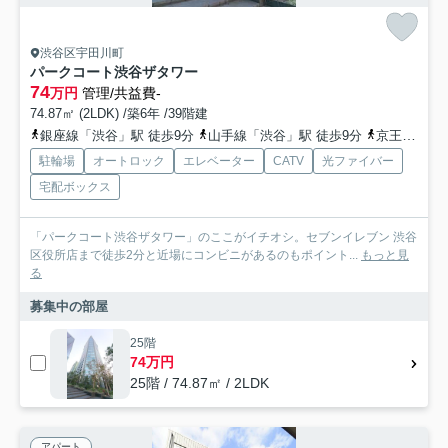
渋谷区宇田川町
パークコート渋谷ザタワー
74
万円
管理/共益費-
74.87㎡ (2LDK) /築6年 /39階建
銀座線「渋谷」駅 徒歩9分
山手線「渋谷」駅 徒歩9分
京王井の頭線「渋谷」駅 徒歩11分
駐輪場
オートロック
エレベーター
CATV
光ファイバー
宅配ボックス
「パークコート渋谷ザタワー」のここがイチオシ。セブンイレブン 渋谷
区役所店まで徒歩2分と近場にコンビニがあるのもポイント...
もっと見
る
募集中の部屋
25階
74万円
25階 / 74.87㎡ / 2LDK
アパート