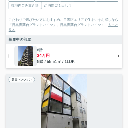
敷地内ごみ置き場
24時間ゴミ出し可
こだわりで選びたい方におすすめ。目黒区エリアで住まいをお探しなら
「目黒青葉台グランドハイツ」。目黒青葉台グランドハイツ：...
もっと
見る
募集中の部屋
8階
24万円
8階 / 55.51㎡ / 1LDK
賃貸マンション