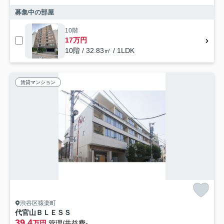
募集中の部屋
10階
17万円
10階 / 32.83㎡ / 1LDK
賃貸マンション
渋谷区猿楽町
代官山ＢＬＥＳＳ
39.4
万円
管理/共益費-