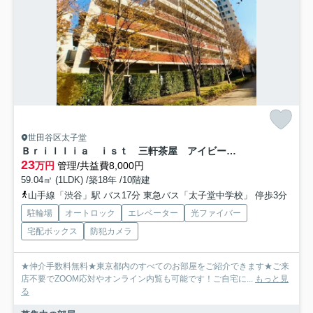
世田谷区太子堂
Ｂｒｉｌｌｉａ ｉｓｔ 三軒茶屋 アイビーテラス
23
万円
管理/共益費8,000円
59.04㎡ (1LDK) /築18年 /10階建
山手線「渋谷」駅 バス17分 東急バス「太子堂中学校」 停歩3分
駐輪場
オートロック
エレベーター
光ファイバー
宅配ボックス
防犯カメラ
★仲介手数料無料★東京都内のすべてのお部屋をご紹介できます★ご来
店不要でZOOM応対やオンライン内覧も可能です！ご自宅に...
もっと見
る