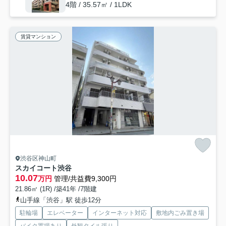
4階 / 35.57㎡ / 1LDK
賃貸マンション
渋谷区神山町
スカイコート渋谷
10.07
万円
管理/共益費9,300円
21.86㎡ (1R) /築41年 /7階建
山手線「渋谷」駅 徒歩12分
駐輪場
エレベーター
インターネット対応
敷地内ごみ置き場
バイク置場あり
外観タイル張り