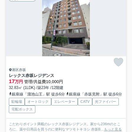
港区赤坂
レックス赤坂レジデンス
17
万円
管理/共益費10,000円
32.83㎡ (1LDK) /築23年 /12階建
銀座線「溜池山王」駅 徒歩6分
銀座線「赤坂見附」駅 徒歩6分
駐輪場
オートロック
エレベーター
CATV
光ファイバー
宅配ボックス
こだわりポイント満載のレックス赤坂レジデンス。家から236mのとこ
ろに、薬や日用品を買うのに便利なマツモトキヨシ 赤坂B...
もっと見る