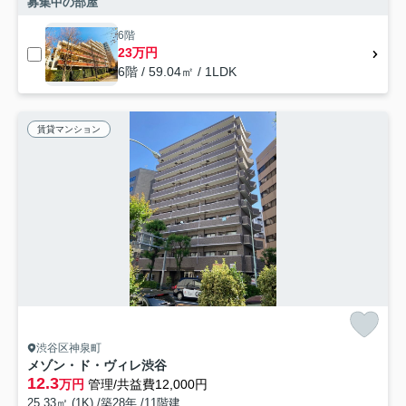
募集中の部屋
6階
23万円
6階 / 59.04㎡ / 1LDK
賃貸マンション
渋谷区神泉町
メゾン・ド・ヴィレ渋谷
12.3
万円
管理/共益費12,000円
25.33㎡ (1K) /築28年 /11階建