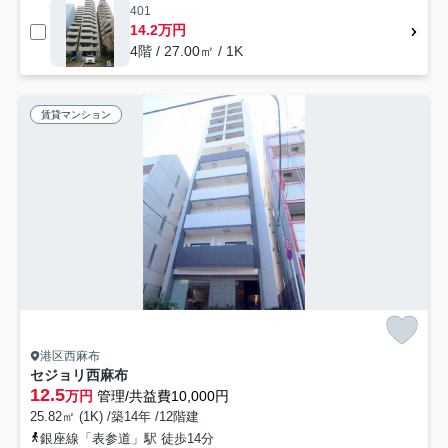
401
14.2万円
4階 / 27.00㎡ / 1K
賃貸マンション
港区西麻布
セジョリ西麻布
12.5
万円
管理/共益費10,000円
25.82㎡ (1K) /築14年 /12階建
銀座線「表参道」駅 徒歩14分