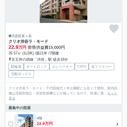
渋谷区富ヶ谷
クリオ渋谷ラ・モード
22.9
万円
管理/共益費15,000円
35.57㎡ (1LDK) /築21年 /7階建
京王井の頭線「渋谷」駅 徒歩18分
駐輪場
オートロック
エレベーター
CATV
光ファイバー
宅配ボックス
クリオ渋谷ラ・モード：千代田線代々木公園駅にも近くて便利。室内設
備は洗面所独立・浴室乾燥機などが揃っているので、快適に過...
もっと
見る
募集中の部屋
4階
22.9万円