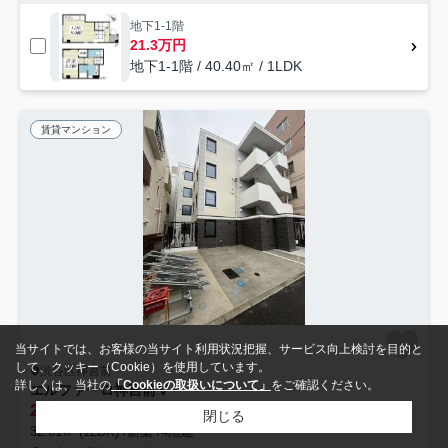
地下1-1階
21.3万円
地下1-1階 / 40.40㎡ / 1LDK
賃貸マンション
当サイトでは、お客様の当サイト利用状況把握、サービス向上検討を目的と
して、クッキー（Cookie）を使用しています。
渋谷区神宮前
詳しくは、当社の
「Cookieの取扱いについて」
をご確認ください。
エルファーロ神宮前Ⅴ
24.2
万円
管理/共益費15,000円
閉じる
32.81㎡ (1LDK) /新築 /4階建