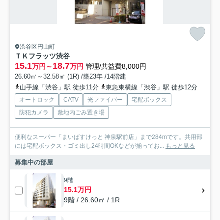
渋谷区円山町
ＴＫフラッツ渋谷
15.1
18.7
万円～
万円
管理/共益費8,000円
26.60㎡～32.58㎡ (1R) /築23年 /14階建
山手線「渋谷」駅 徒歩11分
東急東横線「渋谷」駅 徒歩12分
オートロック
CATV
光ファイバー
宅配ボックス
防犯カメラ
敷地内ごみ置き場
便利なスーパー「まいばすけっと 神泉駅前店」まで284mです。共用部
には宅配ボックス・ゴミ出し24時間OKなどが揃ってお...
もっと見る
募集中の部屋
9階
15.1万円
9階 / 26.60㎡ / 1R