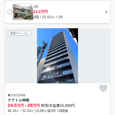
3階
13.2万円
3階 / 31.02㎡ / 1R
賃貸マンション
渋谷区神南
テアトル神南
24.5
28
万円～
万円
管理/共益費16,000円
46.19㎡～52.63㎡ (1LDK) /築3年 /18階建