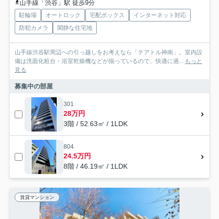
山手線「渋谷」駅 徒歩9分
駐輪場
オートロック
宅配ボックス
インターネット対応
防犯カメラ
閑静な住宅地
山手線渋谷駅周辺への引っ越しをお考えなら「テアトル神南」。室内設
備は洗面化粧台・浴室乾燥機などが揃っているので、快適に過...
もっと
見る
募集中の部屋
301
28万円
3階 / 52.63㎡ / 1LDK
804
24.5万円
8階 / 46.19㎡ / 1LDK
賃貸マンション