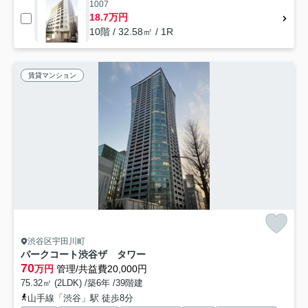
1007
18.7万円
10階 / 32.58㎡ / 1R
賃貸マンション
渋谷区宇田川町
パークコート渋谷ザ タワー
70
万円
管理/共益費20,000円
75.32㎡ (2LDK) /築6年 /39階建
山手線「渋谷」駅 徒歩8分