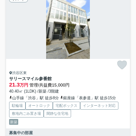
渋谷区東
サリースマイル参番館
21.3
万円
管理/共益費15,000円
40.40㎡ (1LDK) /新築 /3階建
山手線「渋谷」駅 徒歩8分
銀座線「表参道」駅 徒歩15分
駐輪場
オートロック
宅配ボックス
インターネット対応
敷地内ごみ置き場
閑静な住宅地
新築
募集中の部屋