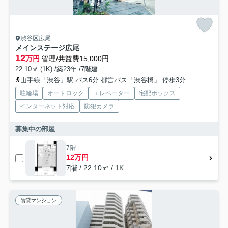
渋谷区広尾
メインステージ広尾
12
万円
管理/共益費15,000円
22.10㎡ (1K) /築23年 /7階建
山手線「渋谷」駅 バス6分 都営バス「渋谷橋」 停歩3分
駐輪場
オートロック
エレベーター
宅配ボックス
インターネット対応
防犯カメラ
募集中の部屋
7階
12万円
7階 / 22.10㎡ / 1K
賃貸マンション