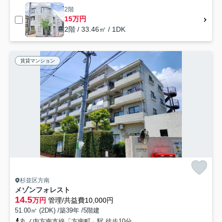
2階
15万円
2階 / 33.46㎡ / 1DK
賃貸マンション
杉並区方南
メゾンフォレスト
14.5
万円
管理/共益費10,000円
51.00㎡ (2DK) /築39年 /5階建
丸ノ内方南支線「方南町」駅 徒歩10分