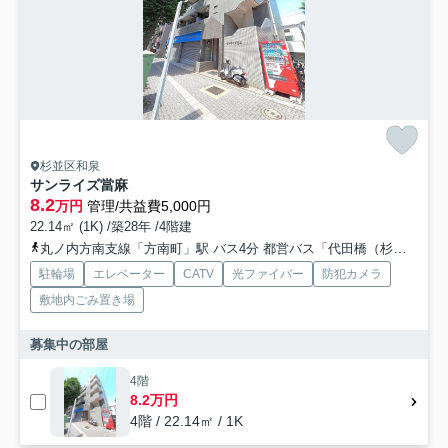
杉並区和泉
サンライズ當麻
8.2
万円
管理/共益費5,000円
22.14㎡ (1K) /築28年 /4階建
丸ノ内方南支線「方南町」駅 バス4分 都営バス「代田橋（杉並区）」 停歩5分
駐輪場
エレベーター
CATV
光ファイバー
防犯カメラ
敷地内ごみ置き場
募集中の部屋
4階
8.2万円
4階 / 22.14㎡ / 1K