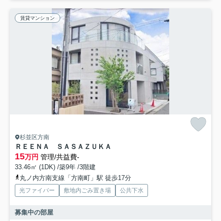
賃貸マンション
杉並区方南
ＲＥＥＮＡ ＳＡＳＡＺＵＫＡ
15
万円
管理/共益費-
33.46㎡ (1DK) /築9年 /3階建
丸ノ内方南支線「方南町」駅 徒歩17分
光ファイバー
敷地内ごみ置き場
公共下水
募集中の部屋