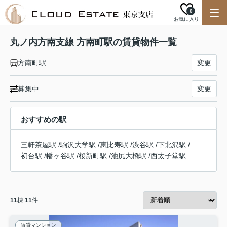
0
お気に入り
丸ノ内方南支線 方南町駅の賃貸物件一覧
方南町駅
変更
募集中
変更
おすすめの駅
三軒茶屋駅
/
駒沢大学駅
/
恵比寿駅
/
渋谷駅
/
下北沢駅
/
初台駅
/
幡ヶ谷駅
/
桜新町駅
/
池尻大橋駅
/
西太子堂駅
11
棟
11
件
賃貸マンション