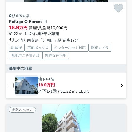
杉並区永福
Refuge O Forest Ⅲ
18.9
万円
管理/共益費10,000円
51.22㎡ (1LDK) /築8年 /3階建
丸ノ内方南支線「方南町」駅 徒歩17分
駐輪場
宅配ボックス
インターネット対応
防犯カメラ
敷地内ごみ置き場
閑静な住宅地
募集中の部屋
地下1-1階
18.9万円
地下1-1階 / 51.22㎡ / 1LDK
賃貸マンション