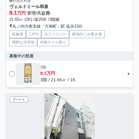
杉並区和泉
ヴェルドミール和泉
8.1
万円
管理/共益費-
21.65㎡ (1K) /築25年 /3階建
丸ノ内方南支線「方南町」駅 徒歩13分
駐輪場
CATV
光ファイバー
敷地内ごみ置き場
閑静な住宅地
外観タイル張り
募集中の部屋
3階
8.1万円
3階 / 21.65㎡ / 1K
アパート