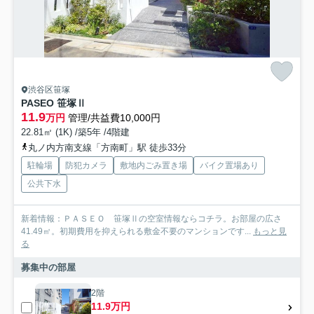
渋谷区笹塚
PASEO 笹塚Ⅱ
11.9
万円
管理/共益費10,000円
22.81㎡ (1K) /築5年 /4階建
丸ノ内方南支線「方南町」駅 徒歩33分
駐輪場
防犯カメラ
敷地内ごみ置き場
バイク置場あり
公共下水
新着情報：ＰＡＳＥＯ 笹塚Ⅱの空室情報ならコチラ。お部屋の広さ
41.49㎡。初期費用を抑えられる敷金不要のマンションです...
もっと見
る
募集中の部屋
2階
11.9万円