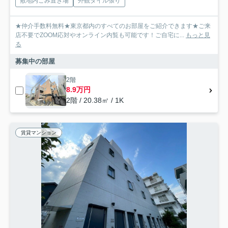
敷地内ごみ置き場
外観タイル張り
★仲介手数料無料★東京都内のすべてのお部屋をご紹介できます★ご来
店不要でZOOM応対やオンライン内覧も可能です！ご自宅に...
もっと見
る
募集中の部屋
2階
8.9万円
2階 / 20.38㎡ / 1K
賃貸マンション