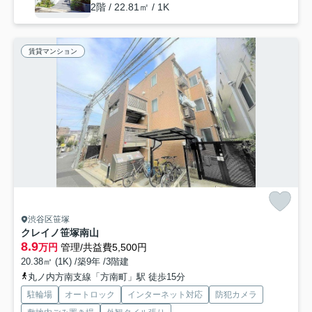
2階 / 22.81㎡ / 1K
賃貸マンション
渋谷区笹塚
クレイノ笹塚南山
8.9
万円
管理/共益費5,500円
20.38㎡ (1K) /築9年 /3階建
丸ノ内方南支線「方南町」駅 徒歩15分
駐輪場
オートロック
インターネット対応
防犯カメラ