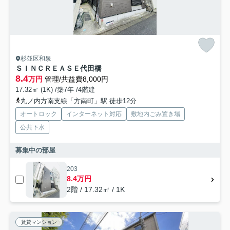
杉並区和泉
ＳＩＮＣＲＥＡＳＥ代田橋
8.4
万円
管理/共益費8,000円
17.32㎡ (1K) /築7年 /4階建
丸ノ内方南支線「方南町」駅 徒歩12分
オートロック
インターネット対応
敷地内ごみ置き場
公共下水
募集中の部屋
203
8.4万円
2階 / 17.32㎡ / 1K
賃貸マンション