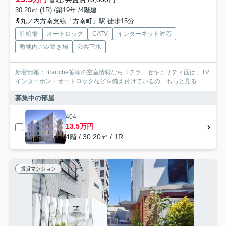
30.20㎡ (1R) /築19年 /4階建
丸ノ内方南支線「方南町」駅 徒歩15分
駐輪場
オートロック
CATV
インターネット対応
敷地内ごみ置き場
公共下水
新着情報：Branche笹塚の空室情報ならコチラ。セキュリティ面は、TV
インターホン・オートロックなどを備え付けているの...
もっと見る
募集中の部屋
404
13.5万円
4階 / 30.20㎡ / 1R
賃貸マンション