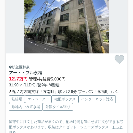
杉並区和泉
アート・フル永福
12.7
万円
管理/共益費5,000円
31.90㎡ (1LDK) /築9年 /4階建
丸ノ内方南支線「方南町」駅 バス8分 京王バス「永福町（バス）」 停歩3分
駐輪場
エレベーター
宅配ボックス
インターネット対応
敷地内ごみ置き場
外観タイル張り
留守中に注文した商品が届くので、配送時間を気にせず注文ができる宅
配ボックスがあります。収納はクロゼット・シューズボックス...
もっと
見る