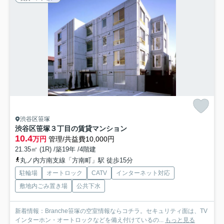
渋谷区笹塚
渋谷区笹塚３丁目の賃貸マンション
10.4
万円
管理/共益費10,000円
21.35㎡ (1R) /築19年 /4階建
丸ノ内方南支線「方南町」駅 徒歩15分
駐輪場
オートロック
CATV
インターネット対応
敷地内ごみ置き場
公共下水
新着情報：Branche笹塚の空室情報ならコチラ。セキュリティ面は、TV
インターホン・オートロックなどを備え付けているの...
もっと見る