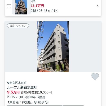
2階
13.1万円
2階 / 25.43㎡ / 1K
賃貸マンション
新宿区水道町
ルーブル新宿水道町
9.5
万円
管理/共益費10,000円
20.15㎡ (1K) /築19年 /7階建
東西線「神楽坂」駅 徒歩7分