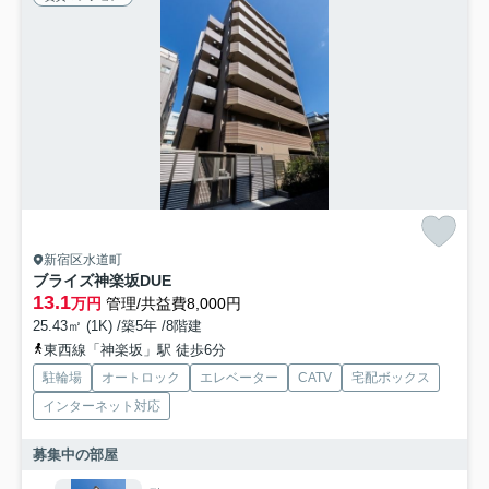
新宿区水道町
ブライズ神楽坂DUE
13.1
万円
管理/共益費8,000円
25.43㎡ (1K) /築5年 /8階建
東西線「神楽坂」駅 徒歩6分
駐輪場
オートロック
エレベーター
CATV
宅配ボックス
インターネット対応
募集中の部屋