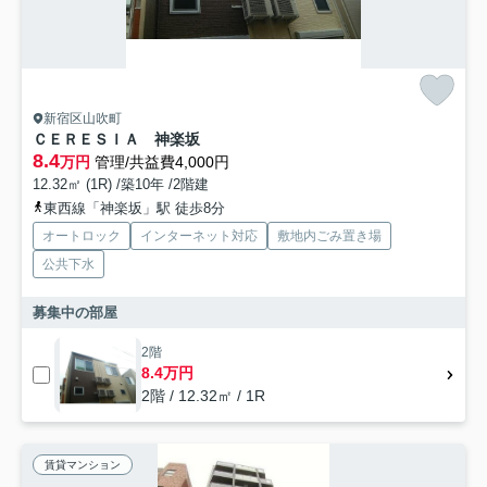
新宿区山吹町
ＣＥＲＥＳＩＡ 神楽坂
8.4
万円
管理/共益費4,000円
12.32㎡ (1R) /築10年 /2階建
東西線「神楽坂」駅 徒歩8分
オートロック
インターネット対応
敷地内ごみ置き場
公共下水
募集中の部屋
2階
8.4万円
2階 / 12.32㎡ / 1R
賃貸マンション