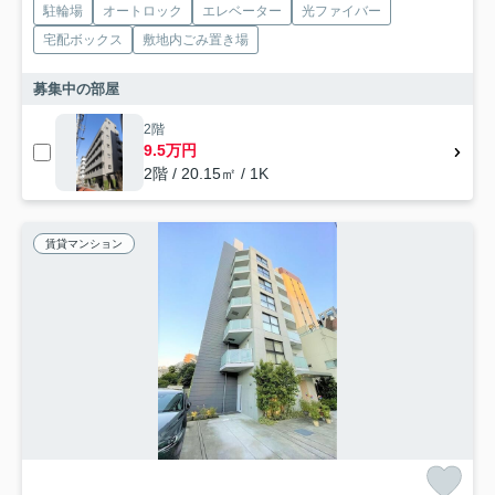
駐輪場
オートロック
エレベーター
光ファイバー
宅配ボックス
敷地内ごみ置き場
募集中の部屋
2階
9.5万円
2階 / 20.15㎡ / 1K
賃貸マンション