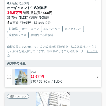
新宿区北山伏町
オーギュメント牛込神楽坂
16.6
万円
管理/共益費8,000円
35.70㎡ (1LDK) /築8年 /10階建
東西線「神楽坂」駅 徒歩12分
駐輪場
オートロック
エレベーター
光ファイバー
宅配ボックス
敷地内ごみ置き場
南榎公園まで226mです。室内設備は洗面所独立・浴室乾燥機など充実
した設備を備え付けています。部屋着のときでも宅配ボック...
もっと見
る
募集中の部屋
703
16.6万円
7階 / 35.70㎡ / 1LDK
賃貸マンション