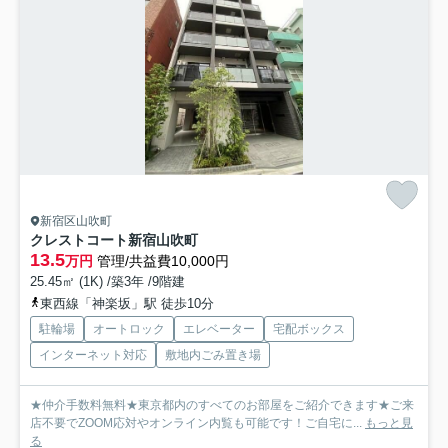
新宿区山吹町
クレストコート新宿山吹町
13.5
万円
管理/共益費10,000円
25.45㎡ (1K) /築3年 /9階建
東西線「神楽坂」駅 徒歩10分
駐輪場
オートロック
エレベーター
宅配ボックス
インターネット対応
敷地内ごみ置き場
★仲介手数料無料★東京都内のすべてのお部屋をご紹介できます★ご来
店不要でZOOM応対やオンライン内覧も可能です！ご自宅に...
もっと見
る