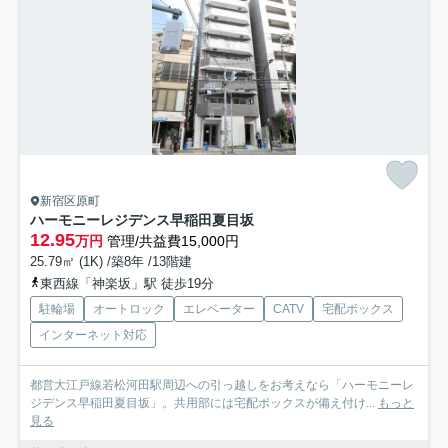
新宿区原町
ハーモニーレジデンス早稲田夏目坂
12.95
万円
管理/共益費15,000円
25.79㎡ (1K) /築8年 /13階建
東西線「神楽坂」駅 徒歩19分
駐輪場
オートロック
エレベーター
CATV
宅配ボックス
インターネット対応
都営大江戸線若松河田駅周辺への引っ越しをお考えなら「ハーモニーレ
ジデンス早稲田夏目坂」。共用部には宅配ボックスが備え付け...
もっと
見る