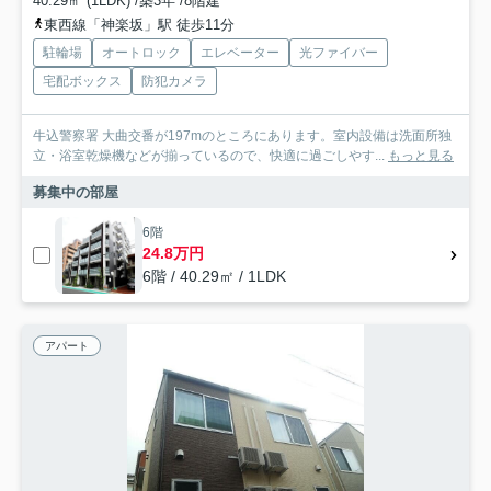
40.29㎡ (1LDK) /築3年 /8階建
東西線「神楽坂」駅 徒歩11分
駐輪場
オートロック
エレベーター
光ファイバー
宅配ボックス
防犯カメラ
牛込警察署 大曲交番が197mのところにあります。室内設備は洗面所独
立・浴室乾燥機などが揃っているので、快適に過ごしやす...
もっと見る
募集中の部屋
6階
24.8万円
6階 / 40.29㎡ / 1LDK
アパート