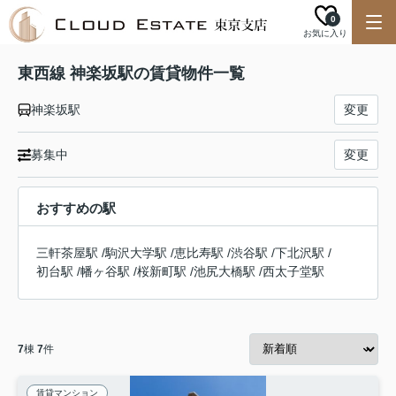
0
お気に入り
東西線 神楽坂駅の賃貸物件一覧
神楽坂駅
変更
募集中
変更
おすすめの駅
三軒茶屋駅
/
駒沢大学駅
/
恵比寿駅
/
渋谷駅
/
下北沢駅
/
初台駅
/
幡ヶ谷駅
/
桜新町駅
/
池尻大橋駅
/
西太子堂駅
7
棟
7
件
賃貸マンション