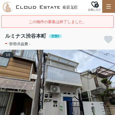
0
お気に入り
この物件の募集は終了しました。
ルミナス渋谷本町
空室0
-
管理/共益費 -
1
/
2