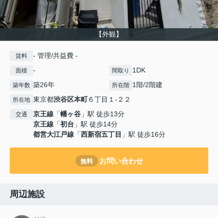
【外観】
- 管理/共益費 -
賃料
-
1DK
面積
間取り
築26年
1階/2階建
築年数
所在階
東京都
渋谷区
本町
６丁目１-２２
所在地
京王線
「
幡ヶ谷
」駅 徒歩13分
交通
京王線
「
初台
」駅 徒歩14分
都営大江戸線
「
西新宿五丁目
」駅 徒歩16分
お問い合わせ
無料
周辺施設