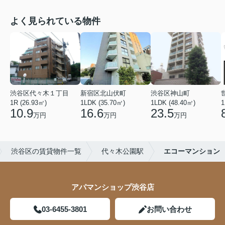
よく見られている物件
渋谷区代々木１丁目
新宿区北山伏町
渋谷区神山町
1R (26.93㎡)
1LDK (35.70㎡)
1LDK (48.40㎡)
1
10.9
16.6
23.5
万円
万円
万円
渋谷区の賃貸物件一覧
代々木公園駅
エコーマンション
アパマンショップ渋谷店
03-6455-3801
お問い合わせ