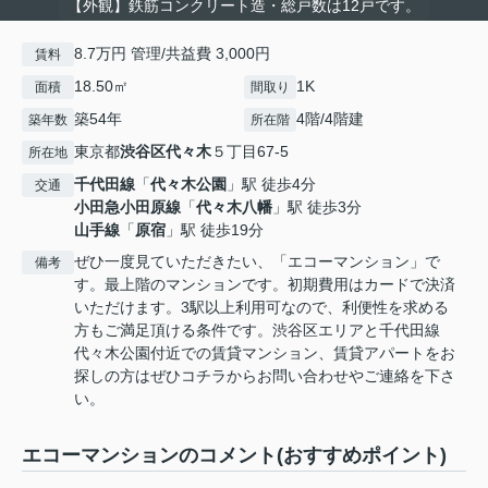
【外観】鉄筋コンクリート造・総戸数は12戸です。
8.7万円 管理/共益費 3,000円
賃料
18.50㎡
1K
面積
間取り
築54年
4階/4階建
築年数
所在階
東京都
渋谷区
代々木
５丁目67-5
所在地
千代田線
「
代々木公園
」駅 徒歩4分
交通
小田急小田原線
「
代々木八幡
」駅 徒歩3分
山手線
「
原宿
」駅 徒歩19分
ぜひ一度見ていただきたい、「エコーマンション」で
備考
す。最上階のマンションです。初期費用はカードで決済
いただけます。3駅以上利用可なので、利便性を求める
方もご満足頂ける条件です。渋谷区エリアと千代田線
代々木公園付近での賃貸マンション、賃貸アパートをお
探しの方はぜひコチラからお問い合わせやご連絡を下さ
い。
エコーマンションのコメント(おすすめポイント)