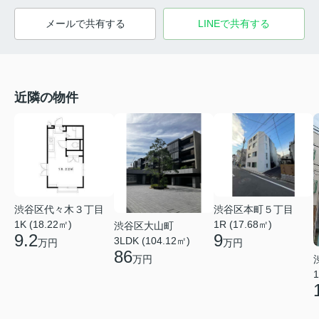
メールで共有する
LINEで共有する
近隣の物件
渋谷区本町５丁目
渋谷区代々木３丁目
1R (17.68㎡)
1K (18.22㎡)
渋谷区大山町
9
9.2
3LDK (104.12㎡)
万円
万円
86
万円
1