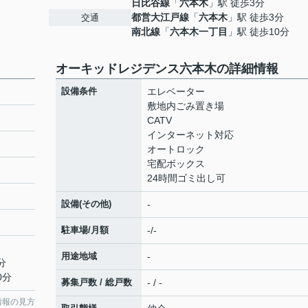
日比谷線
「
六本木
」駅 徒歩3分
都営大江戸線
「
六本木
」駅 徒歩3分
交通
南北線
「
六本木一丁目
」駅 徒歩10分
オーキッドレジデンス六本木の詳細情報
設備条件
エレベーター
敷地内ごみ置き場
CATV
インターネット対応
オートロック
宅配ボックス
24時間ゴミ出し可
設備(その他)
-
駐車場/月額
-/-
用途地域
-
分
0分
募集戸数 / 総戸数
- / -
情報の見方