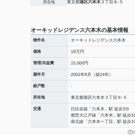
東京都
港区
六本木
３丁目８-５
所在地
オーキッドレジデンス六本木の基本情報
物件名
オーキッドレジデンス六本木
価格
18万円
管理/共益費
15,000円
築年月
2002年8月（築24年）
総戸数
-
所在地
東京都
港区
六本木
３丁目８-５
交通
日比谷線
「
六本木
」駅 徒歩3分
都営大江戸線
「
六本木
」駅 徒歩3
南北線
「
六本木一丁目
」駅 徒歩1