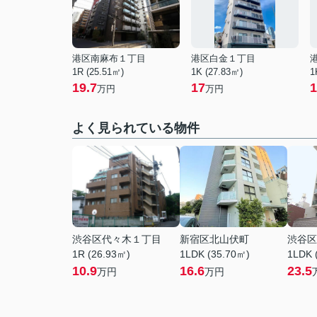
港区南麻布１丁目
港区白金１丁目
1R (25.51㎡)
1K (27.83㎡)
1
19.7
17
1
万円
万円
よく見られている物件
渋谷区代々木１丁目
新宿区北山伏町
渋谷区
1R (26.93㎡)
1LDK (35.70㎡)
1LDK 
10.9
16.6
23.5
万円
万円