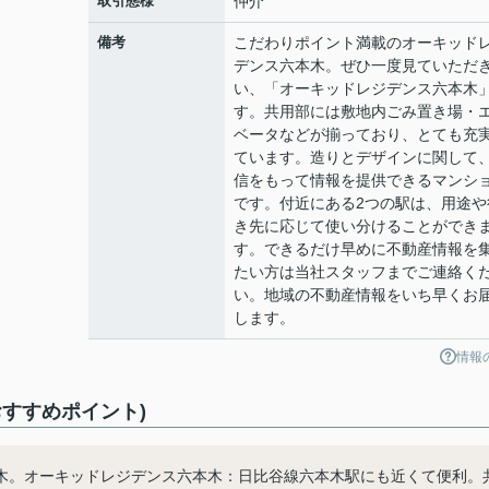
取引態様
仲介
備考
こだわりポイント満載のオーキッド
デンス六本木。ぜひ一度見ていただ
い、「オーキッドレジデンス六本木
す。共用部には敷地内ごみ置き場・
ベータなどが揃っており、とても充
ています。造りとデザインに関して
信をもって情報を提供できるマンシ
です。付近にある2つの駅は、用途や
き先に応じて使い分けることができ
す。できるだけ早めに不動産情報を
たい方は当社スタッフまでご連絡く
い。地域の不動産情報をいち早くお
します。
情報
すすめポイント)
木。オーキッドレジデンス六本木：日比谷線六本木駅にも近くて便利。