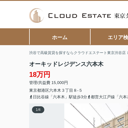
ホーム
エリア
渋谷で高級賃貸を探すならクラウドエステート東京渋谷店
オーキッドレジデンス六本木
18万円
管理/共益費 15,000円
東京都
港区
六本木
３丁目８-５
日比谷線「六本木」駅徒歩3分
都営大江戸線「六本
1
/
4