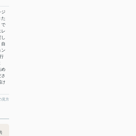
レジ
きた
」で
エレ
実し
、自
ョン
行
ま
集め
ださ
届け
の見方
共