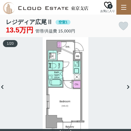
0
お気に入り
レジディア広尾Ⅱ
空室1
13.5万円
管理/共益費 15,000円
1
/
20