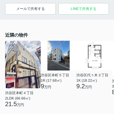
メールで共有する
LINEで共有する
近隣の物件
渋谷区本町５丁目
渋谷区代々木３丁目
1R (17.68㎡)
1K (18.22㎡)
9
9.2
3
万円
万円
渋谷区本町４丁目
2LDK (66.66㎡)
21.5
万円