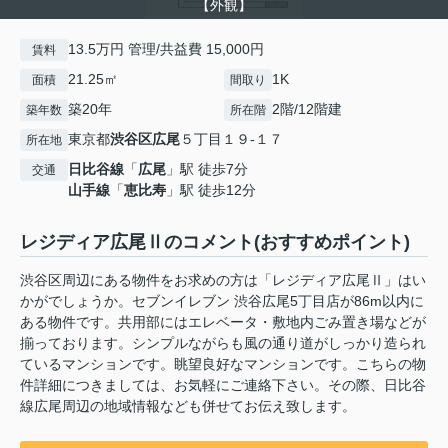
【外観】
13.5万円 管理/共益費 15,000円
賃料
21.25㎡
1K
面積
間取り
築20年
2階/12階建
築年数
所在階
東京都
渋谷区
広尾
５丁目１９-１７
所在地
日比谷線
「
広尾
」駅 徒歩7分
交通
山手線
「
恵比寿
」駅 徒歩12分
レジディア広尾Ⅱのコメント(おすすめポイント)
渋谷区周辺にある物件をお求めの方は「レジディア広尾Ⅱ」はい
かがでしょうか。セブンイレブン 渋谷広尾5丁目店が86m以内に
ある物件です。共用部にはエレベータ・敷地内ごみ置き場などが
揃っております。シンプルながらも風の通り道がしっかり造られ
ているマンションです。眺望良好なマンションです。こちらの物
件詳細につきましては、お気軽にご連絡下さい。その際、日比谷
線広尾周辺の地域情報なども併せてお伝え致します。