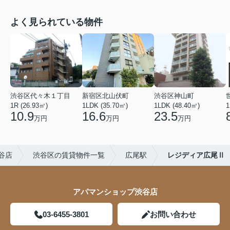
よく見られている物件
渋谷区代々木１丁目
新宿区北山伏町
渋谷区神山町
1R (26.93㎡)
1LDK (35.70㎡)
1LDK (48.40㎡)
1
10.9
16.6
23.5
万円
万円
万円
谷店
渋谷区の賃貸物件一覧
広尾駅
レジディア広尾Ⅱ
アパマンショップ渋谷店
03-6455-3801
お問い合わせ