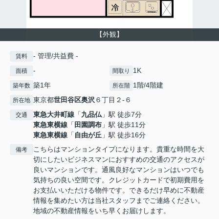
【外観】
- 管理/共益費 -
賃料
-
1K
面積
間取り
築1年
1階/4階建
築年数
所在階
東京都
世田谷区
奥沢
６丁目２-６
所在地
東急大井町線
「
九品仏
」駅 徒歩7分
交通
東急東横線
「
田園調布
」駅 徒歩11分
東急東横線
「
自由が丘
」駅 徒歩16分
こちらはマンションタイプになります。貴重な時間を大
備考
切にしたいビジネスマンにおすすめの交通のアクセスが
良いマンションです。通風良好なマンションはいつでも
気持ちの良い空間です。クレジットカードで初期費用を
お支払いいただける物件です。できるだけ早めに不動産
情報を集めたい方は当社スタッフまでご連絡ください。
地域の不動産情報をいち早くお届けします。