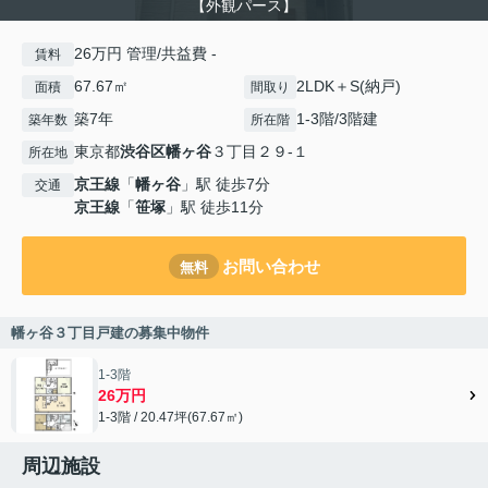
【外観パース】
26万円 管理/共益費 -
賃料
67.67㎡
2LDK＋S(納戸)
面積
間取り
築7年
1-3階/3階建
築年数
所在階
東京都
渋谷区
幡ヶ谷
３丁目２９-１
所在地
京王線
「
幡ヶ谷
」駅 徒歩7分
交通
京王線
「
笹塚
」駅 徒歩11分
お問い合わせ
無料
幡ヶ谷３丁目戸建の募集中物件
1-3階
26万円
1-3階 / 20.47坪(67.67㎡)
周辺施設