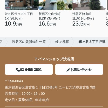
渋谷区代々木１丁目
新宿区北山伏町
渋谷区神山町
1R (26.93㎡)
1LDK (35.70㎡)
1LDK (48.40㎡)
1
10.9
16.6
23.5
万円
万円
万円
店
渋谷区の賃貸物件一覧
幡ヶ谷駅
幡ヶ谷３丁目戸建
アパマンショップ渋谷店
03-6455-3801
お問い合わせ
〒150-0043
東京都渋谷区道玄坂１丁目22番8号 ユービズ渋谷道玄坂 9階
営業時間：
10:00～19：00
定休日：
夏季休暇、年末年始