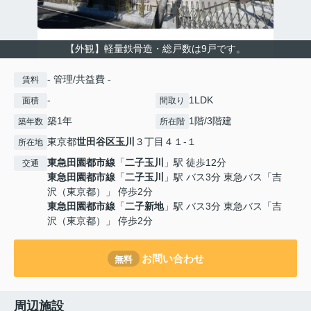
【外観】軽量鉄骨造・総戸数は9戸です。
- 管理/共益費 -
賃料
-
1LDK
面積
間取り
築1年
1階/3階建
築年数
所在階
東京都
世田谷区
玉川
３丁目４１-１
所在地
東急田園都市線
「
二子玉川
」駅 徒歩12分
交通
東急田園都市線
「
二子玉川
」駅 バス3分 東急バス「吉
沢（東京都）」 停歩2分
東急田園都市線
「
二子新地
」駅 バス3分 東急バス「吉
沢（東京都）」 停歩2分
お問い合わせ
無料
周辺施設