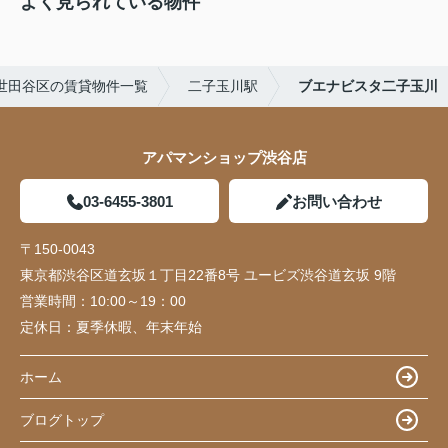
よく見られている物件
世田谷区の賃貸物件一覧
二子玉川駅
ブエナビスタ二子玉川
アパマンショップ渋谷店
03-6455-3801
お問い合わせ
〒150-0043
東京都渋谷区道玄坂１丁目22番8号 ユービズ渋谷道玄坂 9階
営業時間：
10:00～19：00
定休日：
夏季休暇、年末年始
ホーム
ブログトップ