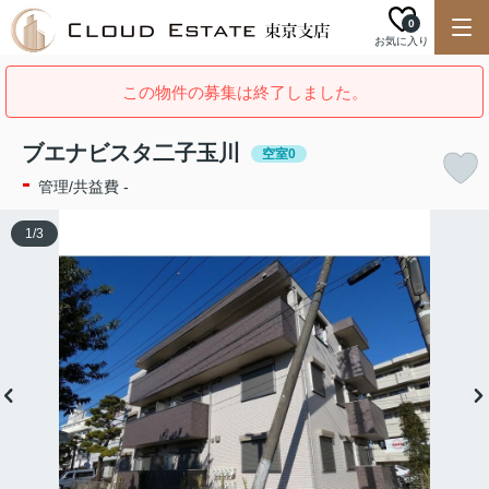
0
お気に入り
この物件の募集は終了しました。
ブエナビスタ二子玉川
空室0
-
管理/共益費 -
1
/
3