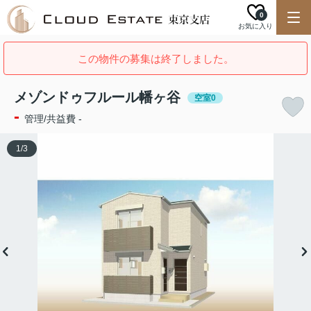
0
お気に入り
この物件の募集は終了しました。
メゾンドゥフルール幡ヶ谷
空室0
-
管理/共益費 -
1
/
3