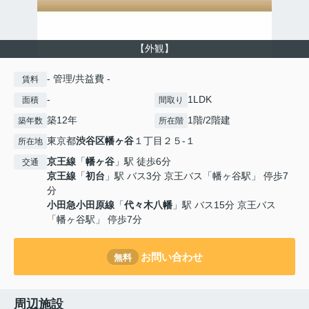
【外観】
- 管理/共益費 -
賃料
-
1LDK
面積
間取り
築12年
1階/2階建
築年数
所在階
東京都
渋谷区
幡ヶ谷
１丁目２５-１
所在地
京王線
「
幡ヶ谷
」駅 徒歩6分
交通
京王線
「
初台
」駅 バス3分 京王バス「幡ヶ谷駅」 停歩7
分
小田急小田原線
「
代々木八幡
」駅 バス15分 京王バス
「幡ヶ谷駅」 停歩7分
お問い合わせ
無料
周辺施設