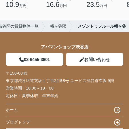
10.9
16.6
23.5
万円
万円
万円
渋谷区の賃貸物件一覧
幡ヶ谷駅
メゾンドゥフルール幡ヶ谷
アパマンショップ渋谷店
03-6455-3801
お問い合わせ
〒150-0043
東京都渋谷区道玄坂１丁目22番8号 ユービズ渋谷道玄坂 9階
営業時間：
10:00～19：00
定休日：
夏季休暇、年末年始
ホーム
ブログトップ