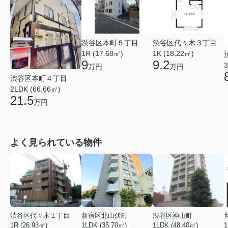
渋谷区本町５丁目
渋谷区代々木３丁目
1R (17.68㎡)
1K (18.22㎡)
9
9.2
3
万円
万円
渋谷区本町４丁目
2LDK (66.66㎡)
21.5
万円
よく見られている物件
渋谷区代々木１丁目
新宿区北山伏町
渋谷区神山町
1R (26.93㎡)
1LDK (35.70㎡)
1LDK (48.40㎡)
1