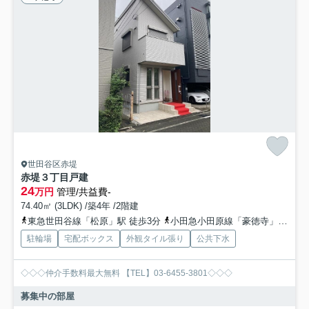
世田谷区赤堤
赤堤３丁目戸建
24
万円
管理/共益費-
74.40㎡ (3LDK) /築4年 /2階建
東急世田谷線「松原」駅 徒歩3分
小田急小田原線「豪徳寺」駅 徒歩10分
駐輪場
宅配ボックス
外観タイル張り
公共下水
◇◇◇仲介手数料最大無料 【TEL】03-6455-3801◇◇◇
募集中の部屋