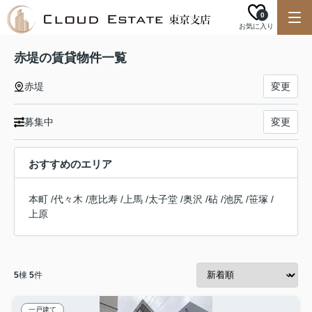
0
お気に入り
赤堤の賃貸物件一覧
赤堤
変更
募集中
変更
おすすめのエリア
本町
/
代々木
/
恵比寿
/
上馬
/
太子堂
/
奥沢
/
砧
/
池尻
/
笹塚
/
上原
5
棟
5
件
一戸建て