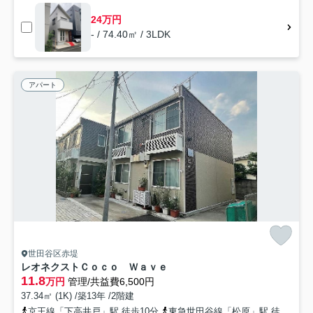
24万円
- / 74.40㎡ / 3LDK
アパート
世田谷区赤堤
レオネクストＣｏｃｏ Ｗａｖｅ
11.8
万円
管理/共益費6,500円
37.34㎡ (1K) /築13年 /2階建
京王線「下高井戸」駅 徒歩10分
東急世田谷線「松原」駅 徒歩10分