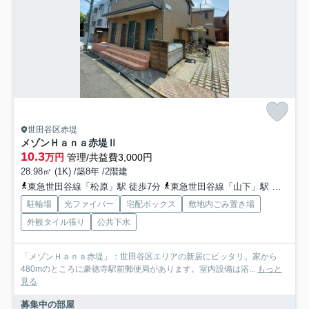
世田谷区赤堤
メゾンＨａｎａ赤堤Ⅱ
10.3
万円
管理/共益費3,000円
28.98㎡ (1K) /築8年 /2階建
東急世田谷線「松原」駅 徒歩7分
東急世田谷線「山下」駅 徒歩8分
駐輪場
光ファイバー
宅配ボックス
敷地内ごみ置き場
外観タイル張り
公共下水
「メゾンＨａｎａ赤堤」：世田谷区エリアの新居にピッタリ。家から
480mのところに豪徳寺駅前郵便局があります。室内設備は浴...
もっと
見る
募集中の部屋