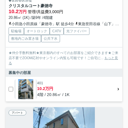
世田谷区赤堤
クリスタルコート豪徳寺
10.2
万円
管理/共益費3,000円
20.86㎡ (1K) /築9年 /4階建
小田急小田原線「豪徳寺」駅 徒歩4分
東急世田谷線「山下」駅 徒歩5分
駐輪場
オートロック
CATV
光ファイバー
敷地内ごみ置き場
公共下水
★仲介手数料無料★東京都内のすべてのお部屋をご紹介できます★ご来
店不要でZOOM応対やオンライン内覧も可能です！ご自宅に...
もっと見
る
募集中の部屋
401
10.2万円
4階 / 20.86㎡ / 1K
アパート